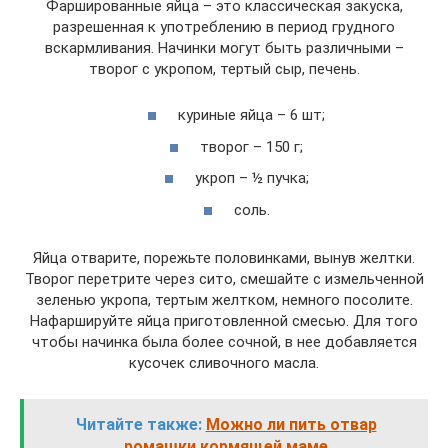
Фаршированные яйца – это классическая закуска,
разрешенная к употреблению в период грудного
вскармливания. Начинки могут быть различными –
творог с укропом, тертый сыр, печень.
куриные яйца – 6 шт;
творог – 150 г;
укроп – ½ пучка;
соль.
Яйца отварите, порежьте половинками, вынув желтки.
Творог перетрите через сито, смешайте с измельченной
зеленью укропа, тертым желтком, немного посолите.
Нафаршируйте яйца приготовленной смесью. Для того
чтобы начинка была более сочной, в нее добавляется
кусочек сливочного масла.
Читайте также:
Можно ли пить отвар
ромашки кормящей маме