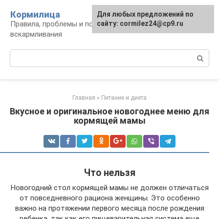
Перейти
Кормилица
Для любых предложений по
к
Правила, проблемы и польза грудного
сайту: cormilez24@cp9.ru
контенту
вскармливания
Поиск:
Главная
»
Питание и диета
Вкусное и оригинальное новогоднее меню для
кормящей мамы
Что нельзя
Новогодний стол кормящей мамы не должен отличаться
от повседневного рациона женщины. Это особенно
важно на протяжении первого месяца после рождения
ребенка, так как его пищеварительная система еще