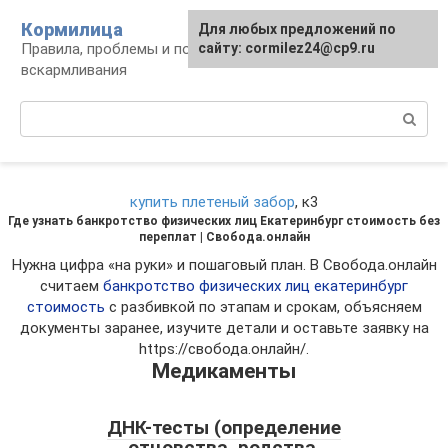
Перейти
Кормилица
Для любых предложений по
к
Правила, проблемы и польза грудного
сайту: cormilez24@cp9.ru
контенту
вскармливания
Поиск:
купить плетеный забор
, к3
Где узнать банкротство физических лиц Екатеринбург стоимость без
переплат | Свобода.онлайн
Нужна цифра «на руки» и пошаговый план. В Свобода.онлайн
считаем
банкротство физических лиц екатеринбург
стоимость
с разбивкой по этапам и срокам, объясняем
документы заранее, изучите детали и оставьте заявку на
https://свобода.онлайн/.
Медикаменты
ДНК-тесты (определение
отцовства, родства,