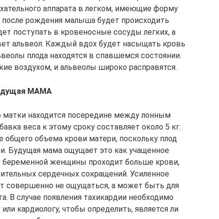
хательного аппарата в легком, имеющие форму
х после рождения малыша будет происходить
дет поступать в кровеносные сосуды легких, а
вет альвеол. Каждый вдох будет насыщать кровь
ьвеолы плода находятся в спавшемся состоянии.
ие воздухом, и альвеолы широко расправятся.
удущая МАМА
о матки находится посередине между лонным
авка веса к этому сроку составляет около 5 кг.
 общего объема крови матери, поскольку плод
и. Будущая мама ощущает это как учащенное
це беременной женщины проходит больше крови,
лнительных сердечных сокращений. Усиленное
т совершенно не ощущаться, а может быть для
. В случае появления тахикардии необходимо
или кардиологу, чтобы определить, является ли