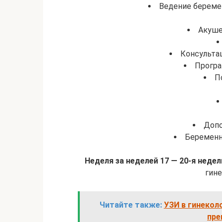
Ведение береме
Акуше
Консульта
Програ
П
Допо
Беременн
Неделя за неделей 17 — 20-я неде
гине
Читайте также:
УЗИ в гинекол
пре