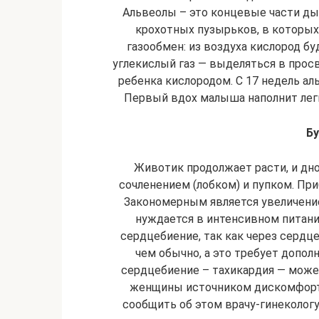
Альвеолы – это концевые части ды
крохотных пузырьков, в которы
газообмен: из воздуха кислород бу
углекислый газ — выделяться в прос
ребенка кислородом. С 17 недель ал
Первый вдох малыша наполнит легк
Б
Животик продолжает расти, и дн
сочленением (лобком) и пупком. Приб
Закономерным является увеличение
нуждается в интенсивном питани
сердцебиение, так как через серд
чем обычно, а это требует допо
сердцебиение – тахикардия — може
женщины источником дискомфорта
сообщить об этом врачу-гинекологу 