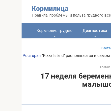
Перейти
Кормилица
к
контенту
Правила, проблемы и польза грудного вс
Кормление грудью
Диагностика
Рестор
Ресторан
"Pizza Island" располагается в сам
Главна
17 неделя беременн
малышо