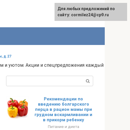
Для любых предложений по
сайту: cormilez24@cp9.ru
ы, д.27
плом и уютом. Акции и спецпредложения каждый
Поиск:
Рекомендации по
введению болгарского
перца в рацион мамы при
грудном вскармливании и
в прикорм ребенку
Питание и диета