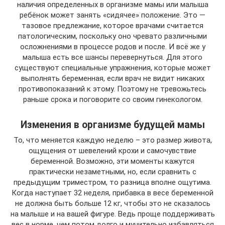
наличия определенных в организме мамы или малыша
ребёнок может занять «сидячее» положение. Это —
тазовое предлежание, которое врачами считается
патологическим, поскольку оно чревато различными
осложнениями в процессе родов и после. И всё же у
малыша есть все шансы перевернуться. Для этого
существуют специальные упражнения, которые может
выполнять беременная, если врач не видит никаких
противопоказаний к этому. Поэтому не тревожьтесь
раньше срока и поговорите со своим гинекологом.
Изменения в организме будущей мамы
То, что меняется каждую неделю – это размер живота,
ощущения от шевелений крохи и самочувствие
беременной. Возможно, эти моменты кажутся
практически незаметными, но, если сравнить с
предыдущим триместром, то разница вполне ощутима.
Когда наступает 32 неделя, прибавка в весе беременной
не должна быть больше 12 кг, чтобы это не сказалось
на малыше и на вашей фигуре. Ведь проще поддерживать
вес в норме, чем потом долго и мучительно избавляться