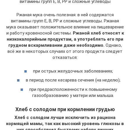
витамины групп Е, В, РР и сложные углеводы
Ржаная мука очень полезная: в ней содержатся
витамины групп E, В, PP и сложные углеводы. Ржаная
мука оказывает положительное влияние на пищеварение
и работу кровеносной системы.
Ржаной хлеб относят к
низкокалорийным продуктам, а употреблять его при
грудном вскармливании даже необходимо.
Однако,
всё же в некоторых случаях от этого продукта следует
отказаться:
при острых желудочных заболеваниях;
в период после кесарева сечения (на неделю);
при предрасположенности к повышенному
газообразованию у матери или малыша.
Хлеб с солодом при кормлении грудью
Хлеб с солодом лучше исключить из рациона
кормящей мамы, так как высокий уровень глюкозы в
них способствует быстрому набору лишних