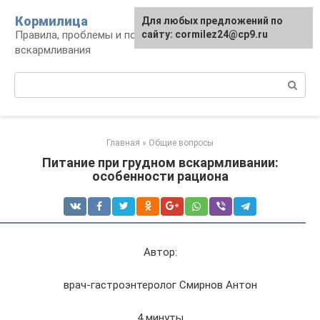
Перейти
Кормилица
Для любых предложений по
к
Правила, проблемы и польза грудного
сайту: cormilez24@cp9.ru
контенту
вскармливания
Поиск:
Главная
»
Общие вопросы
Питание при грудном вскармливании:
особенности рациона
Автор:
врач-гастроэнтеролог Смирнов Антон
4 минуты