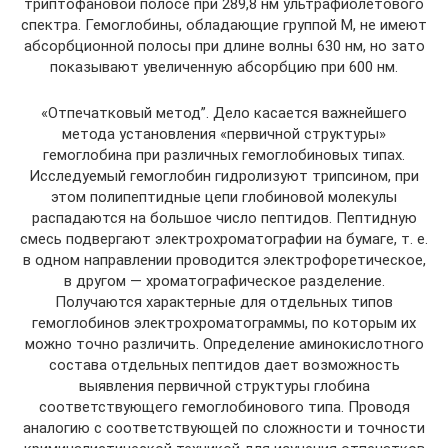
триптофановой полосе при 289,8 нм ультрафиолетового
спектра. Гемоглобины, обладающие группой М, не имеют
абсорбционной полосы при длине волны 630 нм, но зато
показывают увеличенную абсорбцию при 600 нм.
«Отпечатковый метод”. Дело касается важнейшего
метода установления «первичной структуры»
гемоглобина при различных гемоглобиновых типах.
Исследуемый гемоглобин гидролизуют трипсином, при
этом полипептидные цепи глобиновой молекулы
распадаются на большое число пептидов. Пептидную
смесь подвергают электрохроматографии на бумаге, т. е.
в одном направлении проводится электрофоретическое,
в другом — хроматографическое разделение.
Получаются характерные для отдельных типов
гемоглобинов электрохроматограммы, по которым их
можно точно различить. Определение аминокислотного
состава отдельных пептидов дает возможность
выявления первичной структуры глобина
соответствующего гемоглобинового типа. Проводя
аналогию с соответствующей по сложности и точности