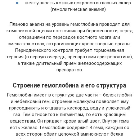
желтушность кожных покровов и глазных склер
(гемолитическая анемия)
Планово анализ на уровень гемоглобина проводят для
комплексной оценки состояния при беременности, перед
операциями по пересадке костного мозга или
вмешательствах, затрагивающих кроветворные органы.
Периодического контроля требует гормональная
терапия (в первую очередь, препаратами эритропоэтина),
а также длительный прием железосодержащих
препаратов.
Строение гемоглобина и его структура
Гемоглобин имеет в структуре две части – белок глобин
и небелковый гем, строение молекулы позволяет ему
присоединять и отдавать кислород, воду и углекислый
газ. Гем относится к пигментам, то есть красящим
веществам. Он придает крови алый цвет. Внутри гема
есть железо. Гемоглобин содержит 4 гема, каждый со
всех сторон обвит цепочкой аминокислот белка