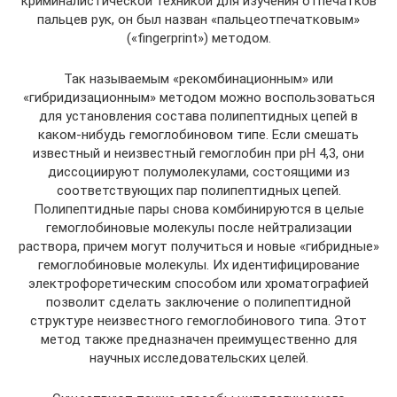
криминалистической техникой для изучения отпечатков
пальцев рук, он был назван «пальцеотпечатковым»
(«fingerprint») методом.
Так называемым «рекомбинационным» или
«гибридизационным» методом можно воспользоваться
для установления состава полипептидных цепей в
каком-нибудь гемоглобиновом типе. Если смешать
известный и неизвестный гемоглобин при рН 4,3, они
диссоциируют полумолекулами, состоящими из
соответствующих пар полипептидных цепей.
Полипептидные пары снова комбинируются в целые
гемоглобиновые молекулы после нейтрализации
раствора, причем могут получиться и новые «гибридные»
гемоглобиновые молекулы. Их идентифицирование
электрофоретическим способом или хроматографией
позволит сделать заключение о полипептидной
структуре неизвестного гемоглобинового типа. Этот
метод также предназначен преимущественно для
научных исследовательских целей.