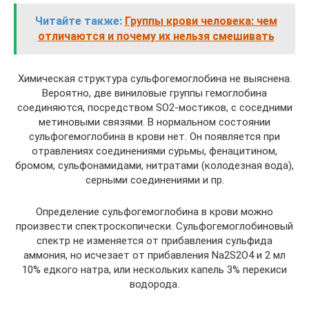
Читайте также:
Группы крови человека: чем
отличаются и почему их нельзя смешивать
Химическая структура сульфогемоглобина не выяснена.
Вероятно, две виниловые группы гемоглобина
соединяются, посредством SО2-мостиков, с соседними
метиновыми связями. В нормальном состоянии
сульфогемоглобина в крови нет. Он появляется при
отравлениях соединениями сурьмы, фенацитином,
бромом, сульфонамидами, нитратами (колодезная вода),
серными соединениями и пр.
Определение сульфогемоглобина в крови можно
произвести спектроскопически. Сульфогемоглобиновый
спектр не изменяется от прибавления сульфида
аммония, но исчезает от прибавления Na2S2О4 и 2 мл
10% едкого натра, или нескольких капель 3% перекиси
водорода.