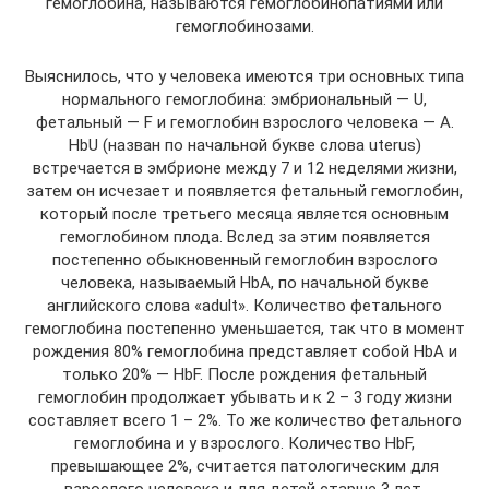
гемоглобина, называются гемоглобинопатиями или
гемоглобинозами.
Выяснилось, что у человека имеются три основных типа
нормального гемоглобина: эмбриональный — U,
фетальный — F и гемоглобин взрослого человека — А.
HbU (назван по начальной букве слова uterus)
встречается в эмбрионе между 7 и 12 неделями жизни,
затем он исчезает и появляется фетальный гемоглобин,
который после третьего месяца является основным
гемоглобином плода. Вслед за этим появляется
постепенно обыкновенный гемоглобин взрослого
человека, называемый HbA, по начальной букве
английского слова «adult». Количество фетального
гемоглобина постепенно уменьшается, так что в момент
рождения 80% гемоглобина представляет собой HbA и
только 20% — HbF. После рождения фетальный
гемоглобин продолжает убывать и к 2 – 3 году жизни
составляет всего 1 – 2%. То же количество фетального
гемоглобина и у взрослого. Количество HbF,
превышающее 2%, считается патологическим для
взрослого человека и для детей старше 3 лет.