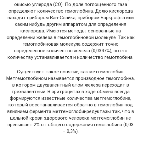
окисью углерода (СО). По доле поглощенного газа
определяют количество гемоглобина. Долю кислорода
находят прибором Ван-Слайка, прибором Баркрофта или
каким нибудь другим аппаратом для определения
кислорода. Имеются методы, основанные на
определении железа в гемоглобиновой молекуле. Так как
гемоглобиновая молекула содержит точно
определенное количество железа (0,0347%), по его
количеству устанавливается и количество гемоглобина.
Существует такое понятие, как метгемоглобин.
Метгемоглобином называется производное гемоглобина,
в котором двухвалентный атом железа переходит в
трехвалентный. В эритроцитах в ходе обмена всегда
формируются известные количества метгемоглобина,
который восстанавливается обратно в гемоглобин под
влиянием фермента метгемоглобинредуктазы так, что в
цельной крови здорового человека метгемоглобин не
превышает 2% от общего содержания гемоглобина (0,03
– 0,3%).