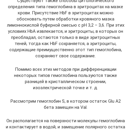
Существуют также способы цитологического
определения типа гемоглобина в эритроцитах на мазке
крови. Присутствие HbF в эритроцитах можно
обосновать путем обработки кровяного мазка
лимоннокислой буферной смесью с рН 3,2 – 3,6. При этих
условиях HbA извлекается, и эритроциты, в которых он
преобладал, остаются только в виде эритроцитных
теней, тогда как HbF сохраняется, а эритроциты,
содержащие преимущественно этот тип гемоглобина,
сохраняют свое содержание.
Помимо всех этих методов при дифференциации
некоторых типов гемоглобина пользуются также
разницей в кристаллическом строении,
изоэлектрической точке и т. д.
Рассмотрим гемоглобин S, в котором остаток Glu А2
бета замещен на Val.
Он располагается на поверхности молекулы гемоглобина
и контактирует в водой, и замещение полярного остатка