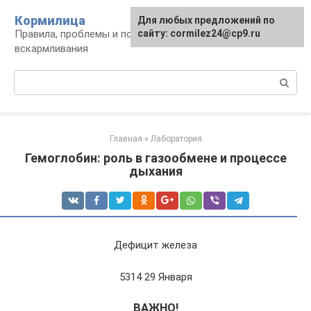
Перейти
Кормилица
Для любых предложений по
к
Правила, проблемы и польза грудного
сайту: cormilez24@cp9.ru
контенту
вскармливания
Поиск:
Главная
»
Лаборатория
Гемоглобин: роль в газообмене и процессе
дыхания
Дефицит железа
5314 29 Января
ВАЖНО!