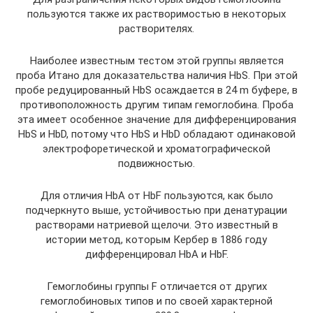
пользуются также их растворимостью в некоторых
растворителях.
Наиболее известным тестом этой группы является
проба Итано для доказательства наличия HbS. При этой
пробе редуцированный HbS осаждается в 24 m буфере, в
противоположность другим типам гемоглобина. Проба
эта имеет особенное значение для дифференцирования
HbS и HbD, потому что HbS и HbD обладают одинаковой
электрофоретической и хроматографической
подвижностью.
Для отличия HbA от HbF пользуются, как было
подчеркнуто выше, устойчивостью при денатурации
растворами натриевой щелочи. Это известный в
истории метод, которым Кербер в 1886 году
дифференцировал HbA и HbF.
Гемоглобины группы F отличается от других
гемоглобиновых типов и по своей характерной