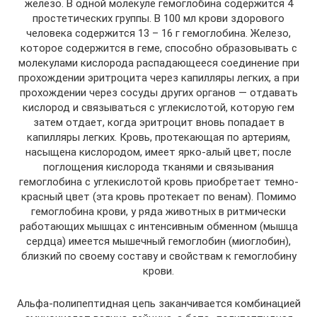
железо. В одной молекуле гемоглобина содержится 4
простетических группы. В 100 мл крови здорового
человека содержится 13 – 16 г гемоглобина. Железо,
которое содержится в геме, способно образовывать с
молекулами кислорода распадающееся соединение при
прохождении эритроцита через капилляры легких, а при
прохождении через сосуды других органов — отдавать
кислород и связываться с углекислотой, которую гем
затем отдает, когда эритроцит вновь попадает в
капилляры легких. Кровь, протекающая по артериям,
насыщена кислородом, имеет ярко-алый цвет; после
поглощения кислорода тканями и связывания
гемоглобина с углекислотой кровь приобретает темно-
красный цвет (эта кровь протекает по венам). Помимо
гемоглобина крови, у ряда животных в ритмически
работающих мышцах с интенсивным обменном (мышца
сердца) имеется мышечный гемоглобин (миоглобин),
близкий по своему составу и свойствам к гемоглобину
крови.
Альфа-полипептидная цепь заканчивается комбинацией