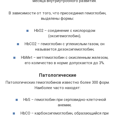
месяца внутриутробного развития.
В зависимости от того, что присоединил гемоглобин,
выделены формы:
HbО2 – соединение с кислородом
(оксигемоглобин);
HbСО2 – гемоглобин с углекислым газом, он
называется дезоксигемоглобин;
HbMet – метгемоглобин с окисленным железом,
его количество в норме допускается до 3%.
Патологические
Патологических гемоглобинов известно более 300 форм.
Наиболее часто находят:
HbS – гемоглобин при серповидно-клеточной
анемии;
HbCO – карбоксигемоглобин, образующийся при