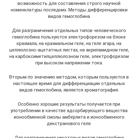
возможность для составления строго научной
номенклатуры последних. Методы дифференцировки
видов гемоглобина
Для разграничения отдельных типов человеческого
гемоглобина пользуются электрофорезом на блоке
крахмала, на крахмальном геле, на геле агара, на
целлюлозно-ацетатных листах, на акриламидном геле,
на карбоксиметилцеллюлозном геле, электрофорезом
при высоком напряжении тока.
Вторым по значению методом, которым пользуются в
настоящее время для дифференциации отдельных
видов гемоглобина, является хроматография.
Особенно хорошие результаты получается при
употреблении в качестве адсорбирующего вещества
ионообменной смолы амберлита и ионообменного
декстранового геля.
Для разграничения некоторых видов гемоглобина