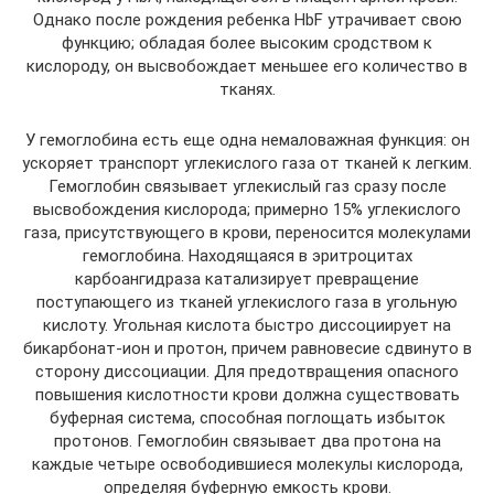
Однако после рождения ребенка HbF утрачивает свою
функцию; обладая более высоким сродством к
кислороду, он высвобождает меньшее его количество в
тканях.
У гемоглобина есть еще одна немаловажная функция: он
ускоряет транспорт углекислого газа от тканей к легким.
Гемоглобин связывает углекислый газ сразу после
высвобождения кислорода; примерно 15% углекислого
газа, присутствующего в крови, переносится молекулами
гемоглобина. Находящаяся в эритроцитах
карбоангидраза катализирует превращение
поступающего из тканей углекислого газа в угольную
кислоту. Угольная кислота быстро диссоциирует на
бикарбонат-ион и протон, причем равновесие сдвинуто в
сторону диссоциации. Для предотвращения опасного
повышения кислотности крови должна существовать
буферная система, способная поглощать избыток
протонов. Гемоглобин связывает два протона на
каждые четыре освободившиеся молекулы кислорода,
определяя буферную емкость крови.