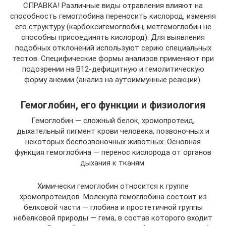
СПРАВКА! Различные виды отравления влияют на
способность гемоглобина переносить кислород, изменяя
его структуру (карбоксигемоглобин, метгемоглобин не
способны присоединять кислород). Для выявления
подобных отклонений используют серию специальных
тестов. Специфические формы анализов применяют при
подозрении на В12-дефицитную и гемолитическую
форму анемии (анализ на аутоиммунные реакции).
Гемоглобин, его функции и физиология
Гемоглобин — сложный белок, хромопротеид,
дыхательный пигмент крови человека, позвоночных и
некоторых беспозвоночных животных. Основная
функция гемоглобина — перенос кислорода от органов
дыхания к тканям.
Химически гемоглобин относится к группе
хромопротеидов. Молекула гемоглобина состоит из
белковой части — глобина и простетичной группы
небелковой природы — гема, в состав которого входит