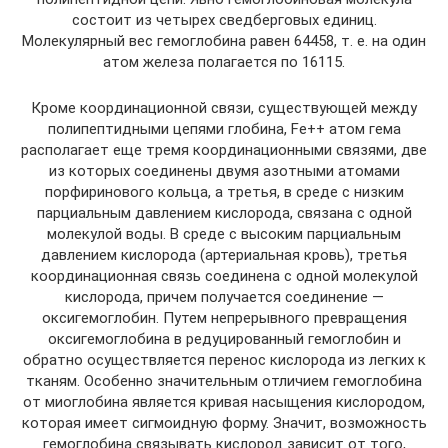
состоит из четырех сведберговых единиц.
Молекулярный вес гемоглобина равен 64458, т. е. на один
атом железа полагается по 16115.
Кроме координационной связи, существующей между
полипептидными цепями глобина, Fe++ атом гема
располагает еще тремя координационными связями, две
из которых соединены двумя азотными атомами
порфиринового кольца, а третья, в среде с низким
парциальным давлением кислорода, связана с одной
молекулой воды. В среде с высоким парциальным
давлением кислорода (артериальная кровь), третья
координационная связь соединена с одной молекулой
кислорода, причем получается соединение —
оксигемоглобин. Путем непрерывного превращения
оксигемоглобина в редуцированный гемоглобин и
обратно осуществляется перенос кислорода из легких к
тканям. Особенно значительным отличием гемоглобина
от миоглобина является кривая насыщения кислородом,
которая имеет сигмоидную форму. Значит, возможность
гемоглобина связывать кислород зависит от того,