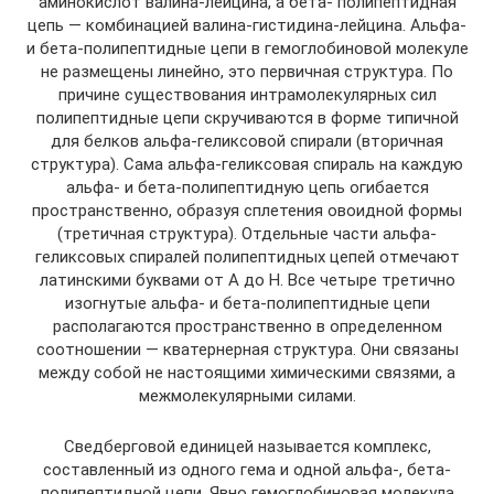
аминокислот валина-лейцина, а бета- полипептидная
цепь — комбинацией валина-гистидина-лейцина. Альфа-
и бета-полипептидные цепи в гемоглобиновой молекуле
не размещены линейно, это первичная структура. По
причине существования интрамолекулярных сил
полипептидные цепи скручиваются в форме типичной
для белков альфа-геликсовой спирали (вторичная
структура). Сама альфа-геликсовая спираль на каждую
альфа- и бета-полипептидную цепь огибается
пространственно, образуя сплетения овоидной формы
(третичная структура). Отдельные части альфа-
геликсовых спиралей полипептидных цепей отмечают
латинскими буквами от А до Н. Все четыре третично
изогнутые альфа- и бета-полипептидные цепи
располагаются пространственно в определенном
соотношении — кватернерная структура. Они связаны
между собой не настоящими химическими связями, а
межмолекулярными силами.
Сведберговой единицей называется комплекс,
составленный из одного гема и одной альфа-, бета-
полипептидной цепи. Явно гемоглобиновая молекула