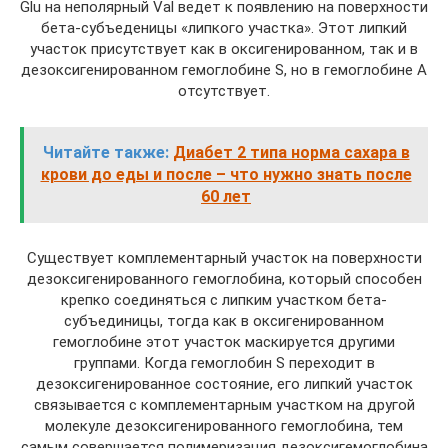
Glu на неполярный Val ведет к появлению на поверхности
бета-субъеденицы «липкого участка». Этот липкий
участок присутствует как в оксигенированном, так и в
дезоксигенированном гемоглобине S, но в гемоглобине А
отсутствует.
Читайте также:
Диабет 2 типа норма сахара в
крови до еды и после – что нужно знать после
60 лет
Существует комплементарный участок на поверхности
дезоксигенированного гемоглобина, который способен
крепко соединяться с липким участком бета-
субъединицы, тогда как в оксигенированном
гемоглобине этот участок маскируется другими
группами. Когда гемоглобин S переходит в
дезоксигенированное состояние, его липкий участок
связывается с комплементарным участком на другой
молекуле дезоксигенированного гемоглобина, тем
самым совершается полимеризация дезоксигемоглобина