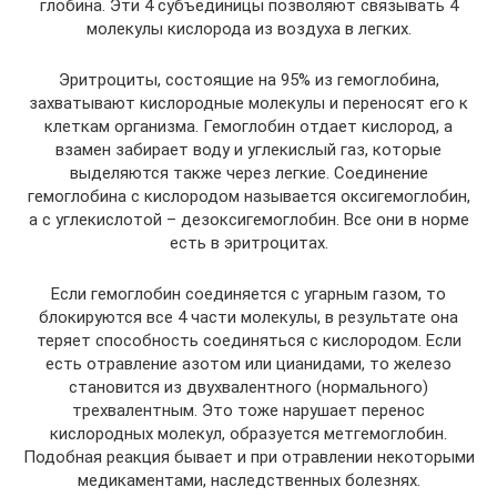
глобина. Эти 4 субъединицы позволяют связывать 4
молекулы кислорода из воздуха в легких.
Эритроциты, состоящие на 95% из гемоглобина,
захватывают кислородные молекулы и переносят его к
клеткам организма. Гемоглобин отдает кислород, а
взамен забирает воду и углекислый газ, которые
выделяются также через легкие. Соединение
гемоглобина с кислородом называется оксигемоглобин,
а с углекислотой – дезоксигемоглобин. Все они в норме
есть в эритроцитах.
Если гемоглобин соединяется с угарным газом, то
блокируются все 4 части молекулы, в результате она
теряет способность соединяться с кислородом. Если
есть отравление азотом или цианидами, то железо
становится из двухвалентного (нормального)
трехвалентным. Это тоже нарушает перенос
кислородных молекул, образуется метгемоглобин.
Подобная реакция бывает и при отравлении некоторыми
медикаментами, наследственных болезнях.