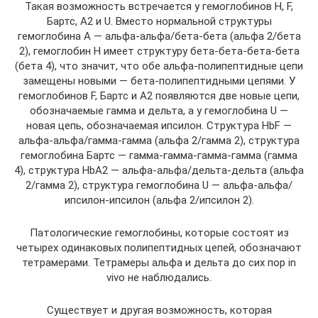
Такая возможность встречается у гемоглобинов H, F,
Бартс, А2 и U. Вместо нормальной структуры
гемоглобина А — альфа-альфа/бета-бета (альфа 2/бета
2), гемоглобин Н имеет структуру бета-бета-бета-бета
(бета 4), что значит, что обе альфа-полипептидные цепи
замещены новыми — бета-полипептидными цепями. У
гемоглобинов F, Бартс и А2 появляются две новые цепи,
обозначаемые гамма и дельта, а у гемоглобина U —
новая цепь, обозначаемая ипсилон. Структура HbF —
альфа-альфа/гамма-гамма (альфа 2/гамма 2), структура
гемоглобина Бартс — гамма-гамма-гамма-гамма (гамма
4), структура HbА2 — альфа-альфа/дельта-дельта (альфа
2/гамма 2), структура гемоглобина U — альфа-альфа/
ипсилон-ипсилон (альфа 2/ипсилон 2).
Патологические гемоглобины, которые состоят из
четырех одинаковых полипептидных цепей, обозначают
тетрамерами. Тетрамеры альфа и дельта до сих пор in
vivo не наблюдались.
Существует и другая возможность, которая