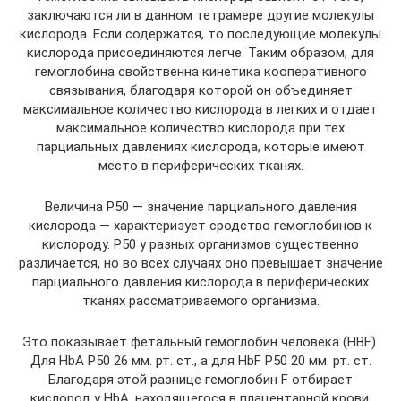
заключаются ли в данном тетрамере другие молекулы
кислорода. Если содержатся, то последующие молекулы
кислорода присоединяются легче. Таким образом, для
гемоглобина свойственна кинетика кооперативного
связывания, благодаря которой он объединяет
максимальное количество кислорода в легких и отдает
максимальное количество кислорода при тех
парциальных давлениях кислорода, которые имеют
место в периферических тканях.
Величина Р50 — значение парциального давления
кислорода — характеризует сродство гемоглобинов к
кислороду. Р50 у разных организмов существенно
различается, но во всех случаях оно превышает значение
парциального давления кислорода в периферических
тканях рассматриваемого организма.
Это показывает фетальный гемоглобин человека (НВF).
Для HbA Р50 26 мм. рт. ст., а для HbF Р50 20 мм. рт. ст.
Благодаря этой разнице гемоглобин F отбирает
кислород у HbA, находящегося в плацентарной крови.