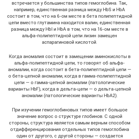
встречается у большинства типов гемоглобина. Так,
например, единственная разница между HbS и HbA
состоит в том, что на 6-ом месте в бета полипептидной
цепи вместо глутамина находится валин, единственная
разница между HbI и HbA в том, что на 16-ом месте в
альфа-полипептидной цепи лизин замещен
аспарагиновой кислотой.
Когда аномалия состоит в замещении аминокислоты в
альфа-полипептидной цепи, то говорят об альфа-
аномалии, когда состоит в бета-полипептидной цепи —
о бета-цепной аномалии, когда в гамма-полипептидной
цепи — о гамма-цепной аномалии (патологические
варианты HbF), когда в дельта-цепи — о дельта-цепной
аномалии (патологические варианты HbA2).
При изучении гемоглобиновых типов имеет большое
значение вопрос о структуре глобинов. С одной
стороны, структура является самым верным способом
отдифференцирования отдельных типов гемоглобина
один от другого, с другой стороны — создается