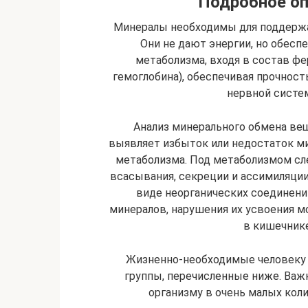
Подробное оп
Минералы необходимы для поддержа
Они не дают энергии, но обес
метаболизма, входя в состав фе
гемоглобина), обеспечивая прочност
нервной систе
Анализ минерального обмена ве
выявляет избыток или недостаток м
метаболизма. Под метаболизмом сл
всасывания, секреции и ассимиляци
виде неорганических соединени
минералов, нарушения их усвоения мо
в кишечнике
Жизненно-необходимые человеку 
группы, перечисленные ниже. Ва
организму в очень малых коли