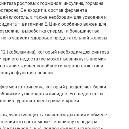
интеза ростовых гормонов: инсулина, гормона
остерона. Он входит в состав фермента
ей алкоголь, а также необходим для усвоения и
иданта – витамина Е. Цинк особенно важен для
 возможны выработка спермы и большинства
 него зависит здоровье предстательной железы.
12 (кобаламина), который необходим для синтеза
 при его недостатке может возникнуть анемия.
держание жизнеспособности нервных клеток и
онную функцию печени.
фермента трипсина, который расщепляет белки.
аболизме углеводов и липидов. Его недостаток
шению уровня холестерина в крови.
тов, участвующих в тканевом дыхании и обмене
ушении которого может возникнуть подагра.
 (витаминов С и Е), поддерживает активность