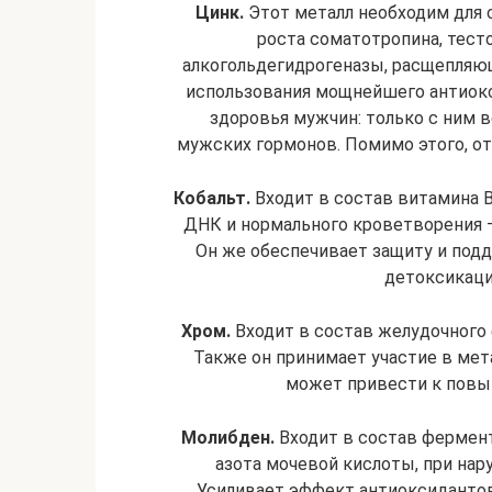
Цинк.
Этот металл необходим для с
роста соматотропина, тест
алкогольдегидрогеназы, расщепляющ
использования мощнейшего антиокс
здоровья мужчин: только с ним
мужских гормонов. Помимо этого, от
Кобальт.
Входит в состав витамина В
ДНК и нормального кроветворения –
Он же обеспечивает защиту и под
детоксикаци
Хром.
Входит в состав желудочного 
Также он принимает участие в мет
может привести к повы
Молибден.
Входит в состав фермен
азота мочевой кислоты, при нар
Усиливает эффект антиоксидантов