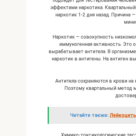
подойдет для тестирования челове
эффектами наркотика. Квартальный 
наркотик 1-2 дня назад. Причина 
мини
Наркотик — совокупность низкомол
иммуногенная активность. Это оз
вырабатывает антитела. В организм
наркотик в антигены. На антиген в
Антитела сохраняются в крови на 
Поэтому квартальный метод 
достове
Читайте также:
Лейкоциты
Химико-токсикологические тест