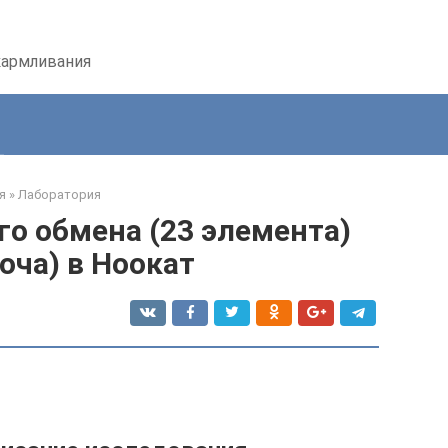
кармливания
я
»
Лаборатория
о обмена (23 элемента)
оча) в Ноокат