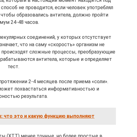
ка, который в настоящий момент находится под
способ не проводится, если человек употреблял
— чтобы образовались антитела, должно пройти
мум 24-48 часов.
екулярных соединений, у которых отсутствует
начает, что на саму «скорость» организм не
е происходят сложные процессы, преобразующие
ырабатываются антитела, которые и определяет
тест.
протяжении 2-4 месяцев после приема «соли».
может похвастаться информативностью и
рностью результата.
: что это и какую функцию выполняют
ы (ХТТ) менее точные, но более простые в