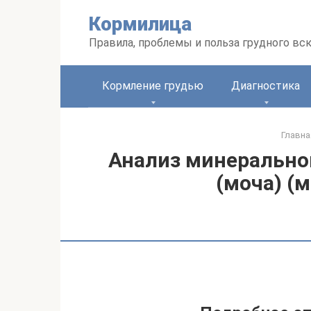
Перейти
Кормилица
к
контенту
Правила, проблемы и польза грудного вс
Кормление грудью
Диагностика
Главна
Анализ минеральног
(моча) (м