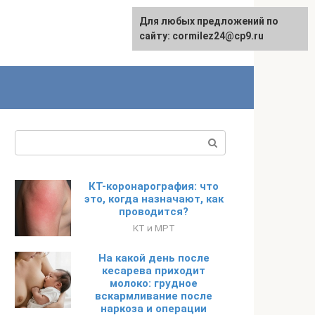
Для любых предложений по
сайту: cormilez24@cp9.ru
Поиск:
КТ-коронарография: что
это, когда назначают, как
проводится?
КТ и МРТ
На какой день после
кесарева приходит
молоко: грудное
вскармливание после
наркоза и операции