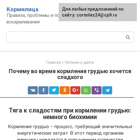
Перейти
Кормилица
Для любых предложений по
к
Правила, проблемы и польза грудного
сайту: cormilez24@cp9.ru
контенту
вскармливания
Поиск:
Главная
»
Питание и диета
Почему во время кормления грудью хочется
сладкого
Тяга к сладостям при кормлении грудью:
немного биохимии
Кормление грудью – процесс, требующий значительных
энергетических затрат. В этот период организм
женщины нуждается в повышенном количестве