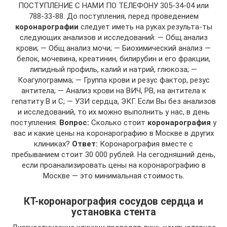
ПОСТУПЛЕНИЕ С НАМИ ПО ТЕЛЕФОНУ 305-34-04 или
788-33-88. До поступления, перед проведением
коронарографии
следует иметь на руках результа-ты
следующих анализов и исследований: — Общ.анализ
крови; — Общ.анализ мочи; — Биохимический анализ —
белок, мочевина, креатинин, билирубин и его фракции,
липидный профиль, калий и натрий, глюкоза; —
Коагулограмма; — Группа крови и резус фактор, резус
антитела; — Анализ крови на ВИЧ, РВ, на антитела к
гепатиту В и C; — УЗИ сердца, ЭКГ. Если Вы без анализов
и исследований, то их можно выполнить у нас, в день
поступления.
Вопрос:
Сколько стоит
коронарография
у
вас и какие цены на коронарографию в Москве в других
клиниках?
Ответ:
Коронарография вместе с
пребыванием стоит 30 000 рублей. На сегодняшний день,
если проанализировать цены на коронарографию в
Москве — это минимальная стоимость.
КТ-коронарография сосудов сердца и
установка стента