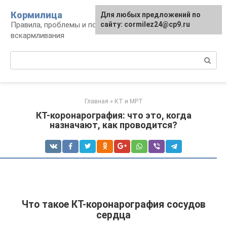
Перейти
Кормилица
Для любых предложений по
к
Правила, проблемы и польза грудного
сайту: cormilez24@cp9.ru
контенту
вскармливания
Поиск:
Главная
»
КТ и МРТ
КТ-коронарография: что это, когда
назначают, как проводится?
Что такое КТ-коронарография сосудов
сердца