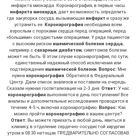
инфаркта миокарда. Коронарография, в первые часы
инфаркта миокарда
, дает возможность определить
где закупорка сосуда, вызывающая
инфаркт
и сразу же
устранить ее.
Коронарография
необходима всем
взрослым с пороками сердца перед операцией, перед
«большими» сосудистыми операциями. У ряда пациентов
с высоким риском
ишемической болезни сердца
,
например с
сахарным диабетом
, симптомов болезни
может не быть. В этом случае коронарография, по сути,
единственный надежный способ исключения или
подтверждения
ишемической болезни
.
Вопрос:
Мне
нужна
коронарография
. Обратился в Федеральный
Центр. Дали список анализов и поставили на очередь.
Сказали нужная госпитализация на 2-3 дня.
Ответ:
У нас
коронарография
выполняется в день поступления! Все
анализы и дополнительные исследования проводятся в
течение 4-5 ч, включая коронарографию.
Вопрос:
Как
можно пройти
коронарографию
в вашем центре?
Ответ:
Вы можете приехать в любой день, явиться в
клинику, в отделение сердечно-сосудистой хирургии
утром в 08:30 натощак ПРЕДВАРИТЕЛЬНО СОГЛАСОВАВ