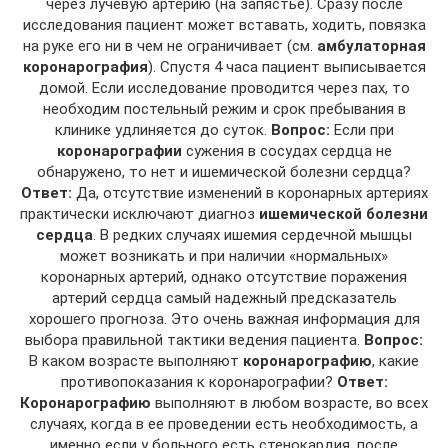
через лучевую артерию (на запястье). Сразу после
исследования пациент может вставать, ходить, повязка
на руке его ни в чем не ограничивает (см.
амбулаторная
коронарография
). Спустя 4 часа пациент выписывается
домой. Если исследование проводится через пах, то
необходим постельный режим и срок пребывания в
клинике удлиняется до суток.
Вопрос:
Если при
коронарографии
сужения в сосудах сердца не
обнаружено, то нет и ишемической болезни сердца?
Ответ:
Да, отсутствие изменений в коронарных артериях
практически исключают диагноз
ишемической болезни
сердца
. В редких случаях ишемия сердечной мышцы
может возникать и при наличии «нормальных»
коронарных артерий, однако отсутствие поражения
артерий сердца самый надежный предсказатель
хорошего прогноза. Это очень важная информация для
выбора правильной тактики ведения пациента.
Вопрос:
В каком возрасте выполняют
коронарографию
, какие
противопоказания к коронарографии?
Ответ:
Коронарографию
выполняют в любом возрасте, во всех
случаях, когда в ее проведении есть необходимость, а
именно если у больного есть стенокардия, после