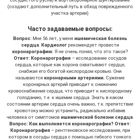
сосудистого русла) и аортокоронарное шунтирование
(создают дополнительный путь в обход поврежденного
участка артерии).
Часто задаваемые вопросы:
Вопрос:
Мне 56 лет, у меня
ишемическая болезнь
сердца
.
Кардиолог
рекомендует провести
коронарографию
. Я не очень понял, что это такое?
Ответ: Коронарография
– исследование сосудов
сердца, которые как корона охватывают сердце,
снабжая его богатой кислородом кровью. Они
называются
коронарными артериями.
Сужение
коронарных артерий приводит к снижению
кровоснабжения сердца, что приводит к кислородному
голоданию, т.е. к ишемии сердца. Знать в каком
состоянии артерии сердца очень важно, т.к. препятствие
кровотоку можно устранить, радикально избавив
человека от симптомов
ишемической болезни сердца
.
Вопрос: Как выполняется коронарография?
Ответ:
Коронарография
– рентгеновское исследование, при
котором в сосуды сердца с помощью гибкого тонкого