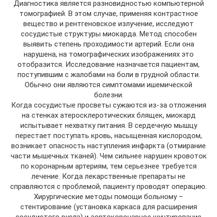
Диагностика является разновидностью компьютерной
томографией. В этом случае, применяя контрастное
вещество и рентгеновское излучение, исследуют
сосудистые структуры миокарда. Метод способен
выявить степень проходимости артерий. Если она
нарушена, на томографических изображениях это
отобразится. Исследование назначается пациентам,
поступившим с жалобами на боли в грудной области.
Обычно они являются симптомами ишемической
болезни.
Когда сосудистые просветы сужаются из-за отложения
на стенках атеросклеротических блящек, миокард
испытывает нехватку питания. В сердечную мышцу
перестает поступать кровь, насыщенная кислородом,
возникает опасность наступления инфаркта (отмирание
части мышечных тканей). Чем сильнее нарушен кровоток
по коронарным артериям, тем серьезнее требуется
лечение. Когда лекарственные препараты не
справляются с проблемой, пациенту проводят операцию.
Хирургические методы помощи больному –
стентирование (установка каркаса для расширения