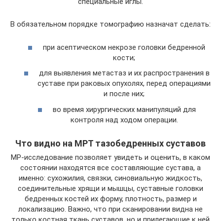
специальные иглы.
В обязательном порядке томографию назначат сделать:
при асептическом некрозе головки бедренной
кости;
для выявления метастаз и их распространения в
суставе при раковых опухолях, перед операциями
и после них;
во время хирургических манипуляций для
контроля над ходом операции.
Что видно на МРТ тазобедренных суставов
МР-исследование позволяет увидеть и оценить, в каком
состоянии находятся все составляющие сустава, а
именно: сухожилия, связки, синовиальную жидкость,
соединительные хрящи и мышцы, суставные головки
бедренных костей их форму, плотность, размер и
локализацию. Важно, что при сканировании видна не
только костная ткань суставов, но и прилегающие к ней