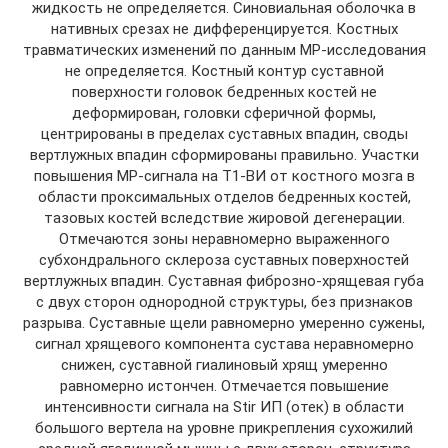
жидкость не определяется. Синовиальная оболочка в
нативных срезах не дифференцируется. Костных
травматических изменений по данным МР-исследования
не определяется. Костный контур суставной
поверхности головок бедренных костей не
деформирован, головки сферичной формы,
центрированы в пределах суставных впадин, своды
вертлужных впадин сформированы правильно. Участки
повышения МР-сигнала на Т1-ВИ от костного мозга в
области проксимальных отделов бедренных костей,
тазовых костей вследствие жировой дегенерации.
Отмечаются зоны неравномерно выраженного
субхондрального склероза суставных поверхностей
вертлужных впадин. Суставная фиброзно-хрящевая губа
с двух сторон однородной структуры, без признаков
разрыва. Суставные щели равномерно умеренно сужены,
сигнал хрящевого компонента сустава неравномерно
снижен, суставной гиалиновый хрящ умеренно
равномерно истончен. Отмечается повышение
интенсивности сигнала на Stir ИП (отек) в области
большого вертела на уровне прикрепления сухожилий