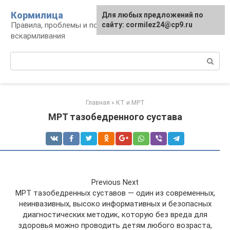
Перейти
Кормилица
Для любых предложений по
к
Правила, проблемы и польза грудного
сайту: cormilez24@cp9.ru
контенту
вскармливания
Поиск:
Главная
»
КТ и МРТ
МРТ тазобедренного сустава
Previous Next
МРТ тазобедренных суставов — один из современных,
неинвазивных, высоко информативных и безопасных
диагностических методик, которую без вреда для
здоровья можно проводить детям любого возраста,