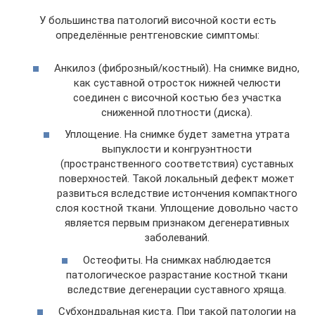
У большинства патологий височной кости есть
определённые рентгеновские симптомы:
Анкилоз (фиброзный/костный). На снимке видно,
как суставной отросток нижней челюсти
соединен с височной костью без участка
сниженной плотности (диска).
Уплощение. На снимке будет заметна утрата
выпуклости и конгруэнтности
(пространственного соответствия) суставных
поверхностей. Такой локальный дефект может
развиться вследствие истончения компактного
слоя костной ткани. Уплощение довольно часто
является первым признаком дегенеративных
заболеваний.
Остеофиты. На снимках наблюдается
патологическое разрастание костной ткани
вследствие дегенерации суставного хряща.
Субхондральная киста. При такой патологии на