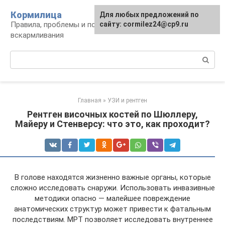
Перейти
Кормилица
Для любых предложений по
к
Правила, проблемы и польза грудного
сайту: cormilez24@cp9.ru
контенту
вскармливания
Поиск:
Главная
»
УЗИ и рентген
Рентген височных костей по Шюллеру,
Майеру и Стенверсу: что это, как проходит?
В голове находятся жизненно важные органы, которые
сложно исследовать снаружи. Использовать инвазивные
методики опасно — малейшее повреждение
анатомических структур может привести к фатальным
последствиям. МРТ позволяет исследовать внутреннее