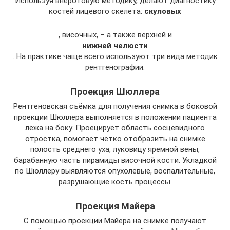
Используя внеротовую методику, делают диагностику
костей лицевого скелета:
скуловых
, височных, – а также верхней и
нижней челюсти
. На практике чаще всего используют три вида методик
рентгенографии.
Проекция Шюллера
Рентгеновская съёмка для получения снимка в боковой
проекции Шюллера выполняется в положении пациента
лёжа на боку. Проецирует область сосцевидного
отростка, помогает чётко отобразить на снимке
полость среднего уха, луковицу яремной вены,
барабанную часть пирамиды височной кости. Укладкой
по Шюллеру выявляются опухолевые, воспалительные,
разрушающие кость процессы.
Проекция Майера
С помощью проекции Майера на снимке получают