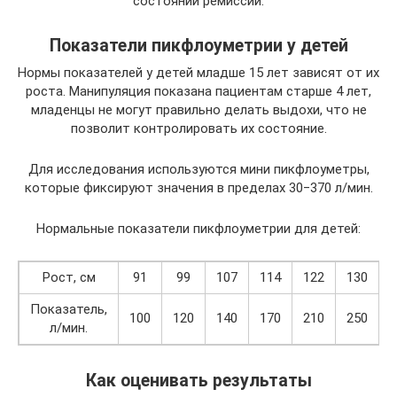
состоянии ремиссии.
Показатели пикфлоуметрии у детей
Нормы показателей у детей младше 15 лет зависят от их
роста. Манипуляция показана пациентам старше 4 лет,
младенцы не могут правильно делать выдохи, что не
позволит контролировать их состояние.
Для исследования используются мини пикфлоуметры,
которые фиксируют значения в пределах 30‒370 л/мин.
Нормальные показатели пикфлоуметрии для детей:
Рост, см
91
99
107
114
122
130
1
Показатель,
100
120
140
170
210
250
2
л/мин.
Как оценивать результаты