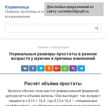
Перейти
Кормилица
Для любых предложений по
к
Правила, проблемы и польза грудного
сайту: cormilez24@cp9.ru
контенту
вскармливания
Поиск:
Главная
»
Лаборатория
Нормальные размеры простаты в разном
возрасте у мужчин и причины изменений
Расчёт объёма простаты
Урологи обычно пользуются универсальной формулой
для расчёта объема железы. Она выглядит так-возраст
пациента х 0,13 + 16,4 , где 0,13 и 16,4 — специальные
коэффициенты, отображающие нормальные показатели.