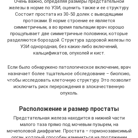
Очень важно, определяя размеры предстательной
железы в норме по УЗИ, оценить также и ее структуру.
Состоит простата из 30-50 долек с выводящими
протоками. В норме строение ее является
симметричным, а во время пальпации врач хорошо
прощупывает две симметричные половинки, которые
разделяются бороздой. Структура здоровой железы по
УЗИ однородная, без каких-либо включений,
кальцификатов, опухолей и кист.
Если было обнаружено патологическое включение, врач
назначает более тщательное обследование – биопсию,
чтобы исследовать клеточную структуру. Это позволит
исключить риск перерождения в злокачественную
опухоль.
Расположение и размер простаты
Предстательная железа находится в нижней части
малого таза прямо под мочевым пузырем, на
мочеполовой диафрагме. Простата – гормонозависимый
орган, который способен измениться на протяжении