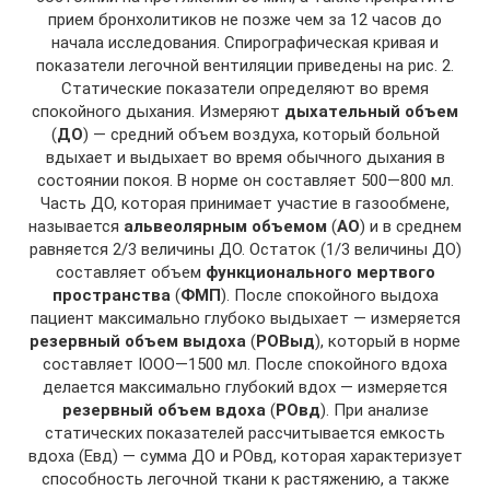
прием бронхолитиков не позже чем за 12 часов до
начала исследования. Спирографическая кривая и
показатели легочной вентиляции приведены на рис. 2.
Статические показатели определяют во время
спокойного дыхания. Измеряют
дыхательный объем
(
ДО
) — средний объем воздуха, который больной
вдыхает и выдыхает во время обычного дыхания в
состоянии покоя. В норме он составляет 500—800 мл.
Часть ДО, которая принимает участие в газообмене,
называется
альвеолярным объемом
(
АО
) и в среднем
равняется 2/3 величины ДО. Остаток (1/3 величины ДО)
составляет объем
функционального мертвого
пространства
(
ФМП
). После спокойного выдоха
пациент максимально глубоко выдыхает — измеряется
резервный объем выдоха
(
РОВыд
), который в норме
составляет IООО—1500 мл. После спокойного вдоха
делается максимально глубокий вдох — измеряется
резервный объем вдоха
(
РОвд
). При анализе
статических показателей рассчитывается емкость
вдоха (Евд) — сумма ДО и РОвд, которая характеризует
способность легочной ткани к растяжению, а также