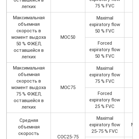
оставшейся в
75 % FVC
легких
Максимальная
Maximal
объемная
expiratory flow
M
скорость в
50 % FVC
момент выдоха
МОС50
Forced
50 % ФЖЕЛ,
expiratory flow
F
оставшейся в
50 % FVC
легких
Максимальная
Maximal
объемная
expiratory flow
M
скорость в
75 % FVC
момент выдоха
МОС75
Forced
75 % ФЖЕЛ,
expiratory flow
F
оставшейся в
25 % FVC
легких
Maximal
Средняя
expiratory flow
MEF
объемная
25-75 % FVC
скорость
СОС25-75