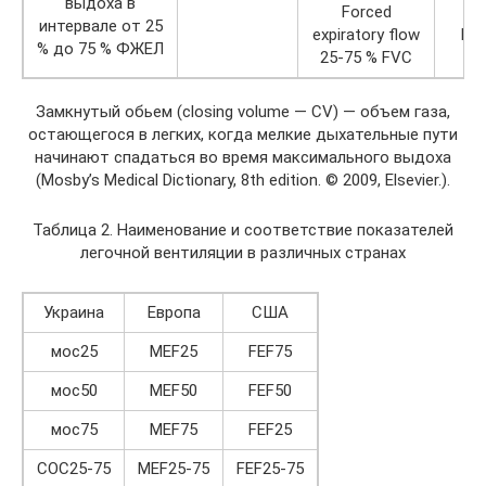
выдоха в
Forced
интервале от 25
expiratory flow
FE
% до 75 % ФЖЕЛ
25-75 % FVC
Замкнутый обьем (closing volume — CV) — объем газа,
остающегося в легких, когда мелкие дыхательные пути
начинают спадаться во время максимального выдоха
(Mosby’s Medical Dictionary, 8th edition. © 2009, Elsevier.).
Таблица 2. Наименование и соответствие показателей
легочной вентиляции в различных странах
Украина
Европа
США
мос25
MEF25
FEF75
мос50
MEF50
FEF50
мос75
MEF75
FEF25
СОС25-75
MEF25-75
FEF25-75