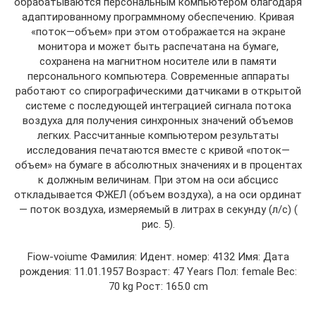
обрабатываются персональным компьютером благодаря
адаптированному программному обеспечению. Кривая
«поток—объем» при этом отображается на экране
монитора и может быть распечатана на бумаге,
сохранена на магнитном носителе или в памяти
персонального компьютера. Современные аппараты
работают со спирографическими датчиками в открытой
системе с последующей интеграцией сигнала потока
воздуха для получения синхронных значений объемов
легких. Рассчитанные компьютером результаты
исследования печатаются вместе с кривой «поток—
объем» на бумаге в абсолютных значениях и в процентах
к должным величинам. При этом на оси абсцисс
откладывается ФЖЕЛ (объем воздуха), а на оси ординат
— поток воздуха, измеряемый в литрах в секунду (л/с) (
рис. 5).
Fiow-voiume Фамилия: Идент. номер: 4132 Имя: Дата
рождения: 11.01.1957 Возраст: 47 Years Пол: female Вес:
70 kg Рост: 165.0 cm