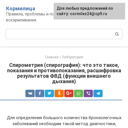
Перейти
Кормилица
Для любых предложений по
к
Правила, проблемы и польза грудного
сайту: cormilez24@cp9.ru
контенту
вскармливания
Поиск:
Главная
»
Лаборатория
Спирометрия (спирография): что это такое,
показания и противопоказания, расшифровка
результатов ФВД (функции внешнего
дыхания)
Для определения большого количества бронхолегочных
заболеваний необходим такой метод диагностики,