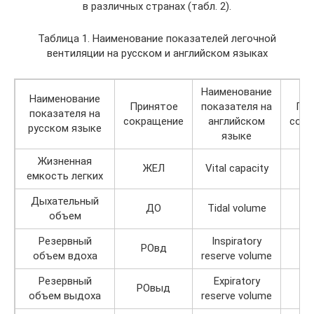
в различных странах (табл. 2).
Таблица 1. Наименование показателей легочной
вентиляции на русском и английском языках
Наименование
Наименование
Принятое
показателя на
При
показателя на
сокращение
английском
сокр
русском языке
языке
Жизненная
ЖЕЛ
Vital capacity
емкость легких
Дыхательный
ДО
Tidal volume
объем
Резервный
Inspiratory
РОвд
объем вдоха
reserve volume
Резервный
Expiratory
РОвыд
объем выдоха
reserve volume