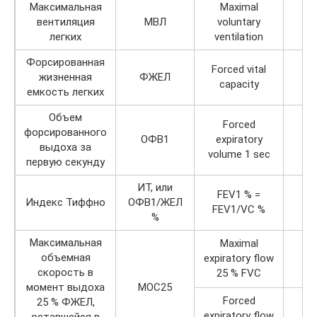
Максимальная
Maximal
вентиляция
МВЛ
voluntary
легких
ventilation
Форсированная
Forced vital
жизненная
ФЖЕЛ
capacity
емкость легких
Объем
Forced
форсированного
ОФВ1
expiratory
F
выдоха за
volume 1 sec
первую секунду
ИТ, или
FEV1 % =
Индекс Тиффно
ОФВ1/ЖЕЛ
FEV1/VC %
%
Максимальная
Maximal
объемная
expiratory flow
M
скорость в
25 % FVC
момент выдоха
МОС25
Forced
25 % ФЖЕЛ,
expiratory flow
F