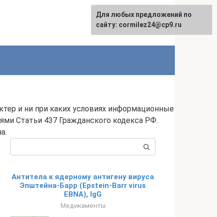
Для любых предложений по
сайту: cormilez24@cp9.ru
ктер и ни при каких условиях информационные
ями Статьи 437 Гражданского кодекса РФ.
а.
Поиск:
Антитела к ядерному антигену вируса
Эпштейна-Барр (Epstein-Barr virus
EBNA), IgG
Медикаменты