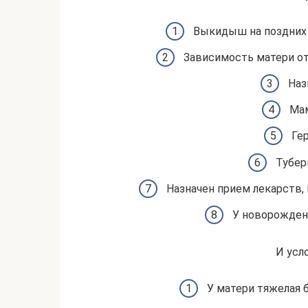
Выкидыш на поздних 
Зависимость матери от 
Наз
Мам
Гер
Тубер
Назначен прием лекарств,
У новорожденн
И усл
У матери тяжелая б