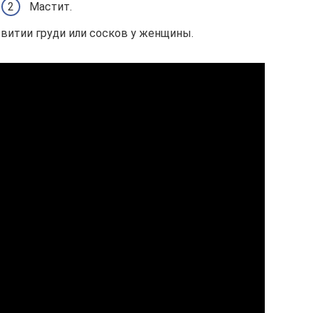
Мастит.
звитии груди или сосков у женщины.