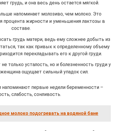
ет грудь, и она весь день остается мягкой.
льше напоминает молозиво, чем молоко. Это
ия процента жирности и уменьшения лактозы в
составе.
осать грудь матери, ведь ему сложнее добыть из
итаться, так как привык к определенному объему
риходится перекладывать его к другой груди.
е только усталость, но и болезненность груди у
о женщина ощущает сильный упадок сил.
ки напоминают первые недели беременности –
сть, слабость, сонливость.
дное молоко подогревать на водяной бане