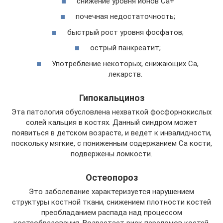
снижение уровня ионов Ca+
почечная недостаточность;
быстрый рост уровня фосфатов;
острый панкреатит;
Употребление некоторых, снижающих Са,
лекарств.
Гипокальциноз
Эта патология обусловлена нехваткой фосфорнокислых
солей кальция в костях. Данный синдром может
появиться в детском возрасте, и ведет к инвалидности,
поскольку мягкие, с пониженным содержанием Ca кости,
подвержены ломкости.
Остеопороз
Это заболевание характеризуется нарушением
структуры костной ткани, снижением плотности костей
преобладанием распада над процессом
костеобразования. Возрастает риск переломов костей.