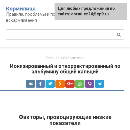
Перейти
Кормилица
Для любых предложений по
к
Правила, проблемы и польза грудного
сайту: cormilez24@cp9.ru
контенту
вскармливания
Поиск:
Главная
»
Лаборатория
Ионизированный и откорректированный по
альбумину общий кальций
Факторы, провоцирующие низкие
показатели