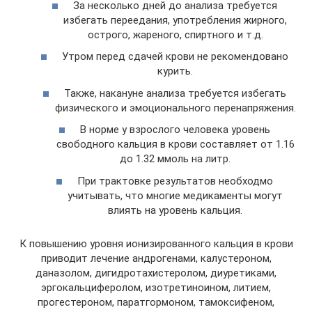
За несколько дней до анализа требуется
избегать переедания, употребления жирного,
острого, жареного, спиртного и т.д.
Утром перед сдачей крови не рекомендовано
курить.
Также, накануне анализа требуется избегать
физического и эмоционального перенапряжения.
В норме у взрослого человека уровень
свободного кальция в крови составляет от 1.16
до 1.32 ммоль на литр.
При трактовке результатов необходмо
учитывать, что многие медикаменты могут
влиять на уровень кальция.
К повышению уровня ионизированного кальция в крови
приводит лечение андрогенами, калустероном,
даназолом, дигидротахистеролом, диуретиками,
эргокальциферолом, изотретиноином, литием,
прогестероном, паратгормоном, тамоксифеном,