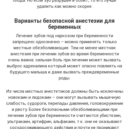
плода. Но если зуб разрушен и болит, то его лучше
удалить как можно скорее.
Варианты безопасной анестезии для
беременных
Лечение зубов под наркозом при беременности
запрещено однозначно – можно применять только
местные обезболивающие. Тем не менее местная
анестезия при лечении зубов во время беременности
очень важна: сильная боль при лечении может вызвать
выброс адреналина который может опасно повлиять на
будущего малыша и даже вызвать преждевременные
роды.
Из числа местных анестетиков должны быть исключены
новокаин и лидокаин – они могут вызывать мышечную
слабость, судороги, перепады давления, головокружение
и рвоту. Более безопасными обезболивающими при
лечении зубов при беременности считаются убистезин,
ультракаин, артифрин, альфакаин, т.к. они не оказывают
сосудосуживающего действия и почти не проникают