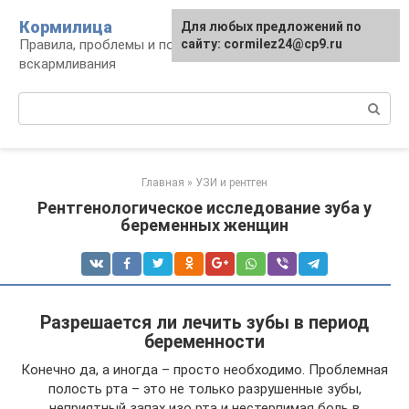
Перейти
Кормилица
Для любых предложений по
к
Правила, проблемы и польза грудного
сайту: cormilez24@cp9.ru
контенту
вскармливания
Поиск:
Главная
»
УЗИ и рентген
Рентгенологическое исследование зуба у
беременных женщин
Разрешается ли лечить зубы в период
беременности
Конечно да, а иногда – просто необходимо. Проблемная
полость рта – это не только разрушенные зубы,
неприятный запах изо рта и нестерпимая боль в