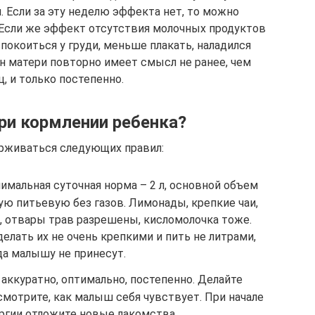
. Если за эту неделю эффекта нет, то можно
 Если же эффект отсутствия молочных продуктов
покоиться у груди, меньше плакать, наладился
он матери повторно имеет смысл не ранее, чем
, и только постепенно.
ри кормлении ребенка?
рживаться следующих правил:
имальная суточная норма – 2 л, основной объем
ую питьевую без газов. Лимонады, крепкие чаи,
 отвары трав разрешены, кисломолочка тоже.
делать их не очень крепкими и пить не литрами,
а малышу не принесут.
аккуратно, оптимально, постепенно. Делайте
отрите, как малыш себя чувствует. При начале
ргии отложите новые лакомства.