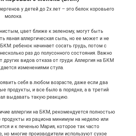
ргенов у детей до 2х лет – это белок коровьего
молока.
нистым, цвет ближе к зеленому, могут быть
ть явная аллергическая сыпь, но ее может и не
БКМ: ребенок начинает сосать грудь, потом с
 несколько раз до полусонного состояния. Важно
т других видов отказа от груди. Аллергия на БКМ
дается изменениями стула.
оявить себя в любом возрасте, даже если два
е продукты, и все было в порядке, а в третий
тал выдавать такую реакцию.
личие аллергии на БКМ, рекомендуется полностью
 продукты из рациона минимум на неделю или
тся и к печенью Мария, которое так часто
, но многие производители используют сухое