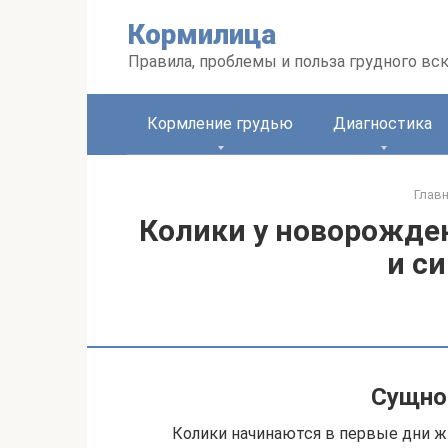
Перейти
Кормилица
к
контенту
Правила, проблемы и польза грудного вс
Кормление грудью
Диагностика
Глав
Колики у новорожде
и с
Сущно
Колики начинаются в первые дни ж