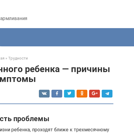
кармливания
ная
»
Трудности
нного ребенка — причины
имптомы
сть проблемы
изни ребенка, проходят ближе к трехмесячному