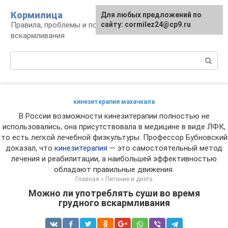
Перейти
Кормилица
Для любых предложений по
к
Правила, проблемы и польза грудного
сайту: cormilez24@cp9.ru
контенту
вскармливания
Поиск:
кинезитерапия махачкала
В России возможности кинезитерапии полностью не
использовались, она присутствовала в медицине в виде ЛФК,
то есть легкой лечебной физкультуры. Профессор Бубновский
доказал, что
кинезитерапия
— это самостоятельный метод
лечения и реабилитации, а наибольшей эффективностью
обладают правильные движения.
Главная
»
Питание и диета
Можно ли употреблять суши во время
грудного вскармливания