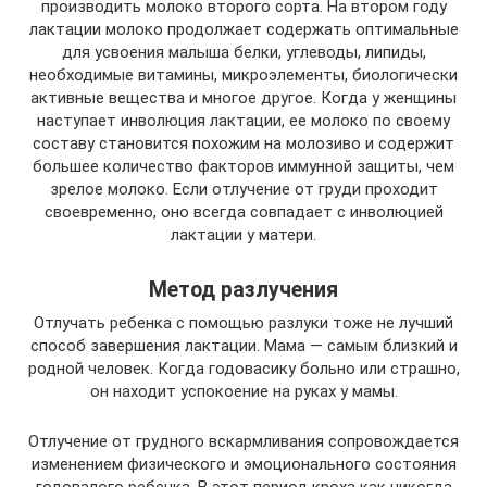
производить молоко второго сорта. На втором году
лактации молоко продолжает содержать оптимальные
для усвоения малыша белки, углеводы, липиды,
необходимые витамины, микроэлементы, биологически
активные вещества и многое другое. Когда у женщины
наступает инволюция лактации, ее молоко по своему
составу становится похожим на молозиво и содержит
большее количество факторов иммунной защиты, чем
зрелое молоко. Если отлучение от груди проходит
своевременно, оно всегда совпадает с инволюцией
лактации у матери.
Метод разлучения
Отлучать ребенка с помощью разлуки тоже не лучший
способ завершения лактации. Мама — самым близкий и
родной человек. Когда годовасику больно или страшно,
он находит успокоение на руках у мамы.
Отлучение от грудного вскармливания сопровождается
изменением физического и эмоционального состояния
годовалого ребенка. В этот период кроха как никогда