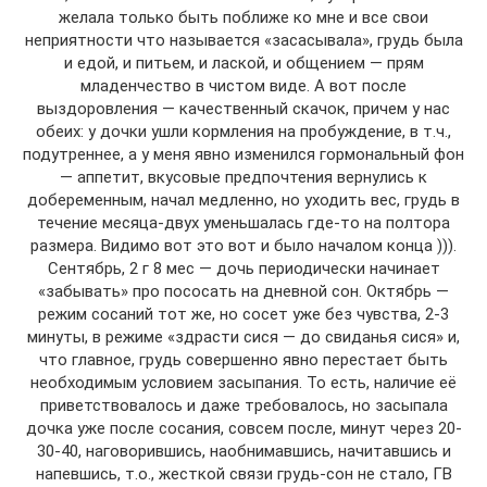
желала только быть поближе ко мне и все свои
неприятности что называется «засасывала», грудь была
и едой, и питьем, и лаской, и общением — прям
младенчество в чистом виде. А вот после
выздоровления — качественный скачок, причем у нас
обеих: у дочки ушли кормления на пробуждение, в т.ч.,
подутреннее, а у меня явно изменился гормональный фон
— аппетит, вкусовые предпочтения вернулись к
добеременным, начал медленно, но уходить вес, грудь в
течение месяца-двух уменьшалась где-то на полтора
размера. Видимо вот это вот и было началом конца ))).
Сентябрь, 2 г 8 мес — дочь периодически начинает
«забывать» про пососать на дневной сон. Октябрь —
режим сосаний тот же, но сосет уже без чувства, 2-3
минуты, в режиме «здрасти сися — до свиданья сися» и,
что главное, грудь совершенно явно перестает быть
необходимым условием засыпания. То есть, наличие её
приветствовалось и даже требовалось, но засыпала
дочка уже после сосания, совсем после, минут через 20-
30-40, наговорившись, наобнимавшись, начитавшись и
напевшись, т.о., жесткой связи грудь-сон не стало, ГВ