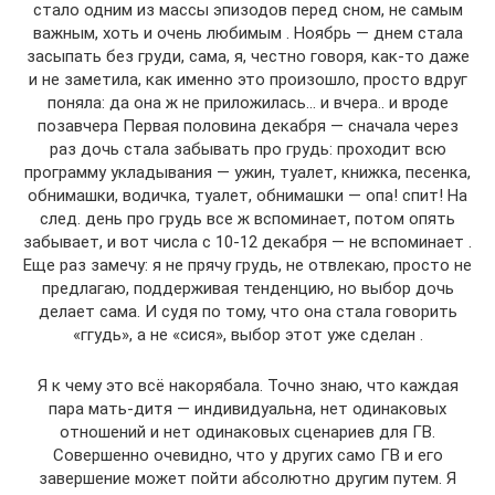
стало одним из массы эпизодов перед сном, не самым
важным, хоть и очень любимым . Ноябрь — днем стала
засыпать без груди, сама, я, честно говоря, как-то даже
и не заметила, как именно это произошло, просто вдруг
поняла: да она ж не приложилась… и вчера.. и вроде
позавчера Первая половина декабря — сначала через
раз дочь стала забывать про грудь: проходит всю
программу укладывания — ужин, туалет, книжка, песенка,
обнимашки, водичка, туалет, обнимашки — опа! спит! На
след. день про грудь все ж вспоминает, потом опять
забывает, и вот числа с 10-12 декабря — не вспоминает .
Еще раз замечу: я не прячу грудь, не отвлекаю, просто не
предлагаю, поддерживая тенденцию, но выбор дочь
делает сама. И судя по тому, что она стала говорить
«ггудь», а не «сися», выбор этот уже сделан .
Я к чему это всё накорябала. Точно знаю, что каждая
пара мать-дитя — индивидуальна, нет одинаковых
отношений и нет одинаковых сценариев для ГВ.
Совершенно очевидно, что у других само ГВ и его
завершение может пойти абсолютно другим путем. Я