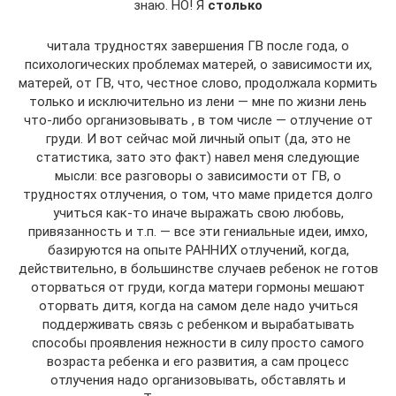
знаю. НО! Я
столько
читала трудностях завершения ГВ после года, о
психологических проблемах матерей, о зависимости их,
матерей, от ГВ, что, честное слово, продолжала кормить
только и исключительно из лени — мне по жизни лень
что-либо организовывать , в том числе — отлучение от
груди. И вот сейчас мой личный опыт (да, это не
статистика, зато это факт) навел меня следующие
мысли: все разговоры о зависимости от ГВ, о
трудностях отлучения, о том, что маме придется долго
учиться как-то иначе выражать свою любовь,
привязанность и т.п. — все эти гениальные идеи, имхо,
базируются на опыте РАННИХ отлучений, когда,
действительно, в большинстве случаев ребенок не готов
оторваться от груди, когда матери гормоны мешают
оторвать дитя, когда на самом деле надо учиться
поддерживать связь с ребенком и вырабатывать
способы проявления нежности в силу просто самого
возраста ребенка и его развития, а сам процесс
отлучения надо организовывать, обставлять и