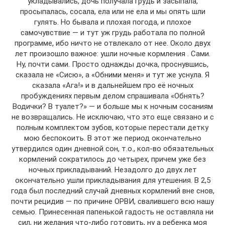
укладывались, дочь получала грудь и засыпала,
просыпалась, сосала, ела или не ела и мы опять шли
гулять. Но бывала и плохая погода, и плохое
самочувствие — и тут уж грудь работала по полной
программе, ибо ничто не отвлекало от нее. Около двух
лет произошло важное: ушли ночные кормления . Сами.
Ну, почти сами. Просто однажды дочка, проснувшись,
сказала не «Сисю», а «Обними меня» и тут же уснула. Я
сказала «Ага!» и в дальнейшем про её ночных
пробуждениях первым делом спрашивала «Обнять?
Водички? В туалет?» — и больше мы к ночным сосаниям
не возвращались. Не исключаю, что это еще связано и с
полным комплектом зубов, которые перестали детку
мою беспокоить. В этот же период окончательно
утвердился один дневной сон, т.о., кол-во обязательных
кормлений сократилось до четырех, причем уже без
ночных прикладываний. Незадолго до двух лет
окончательно ушли прикладывания для утешения. В 2,5
года был последний случай дневных кормлений вне снов,
почти рецидив — по причине ОРВИ, свалившего всю нашу
семью. Принесенная папенькой гадость не оставляла ни
сил, ни желания что-либо готовить, ну а ребенка моя