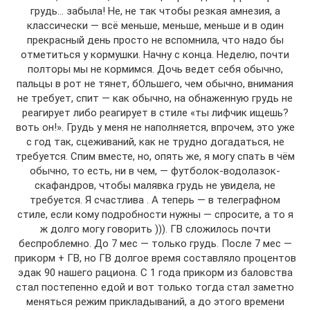
грудь… забыла! Не, не так чтобы резкая амнезия, а
классически — всё меньше, меньше, меньше и в один
прекрасный день просто не вспомнила, что надо бы
отметиться у кормушки. Начну с конца. Неделю, почти
полторы мы не кормимся. Дочь ведет себя обычно,
пальцы в рот не тянет, бОльшего, чем обычно, внимания
не требует, спит — как обычно, на обнаженную грудь не
реагирует либо реагирует в стиле «ты лифчик ищешь?
воть он!». Грудь у меня не наполняется, впрочем, это уже
с год так, сцеживаний, как не трудно догадаться, не
требуется. Спим вместе, но, опять же, я могу спать в чём
обычно, то есть, ни в чем, — футболок-водолазок-
скафандров, чтобы малявка грудь не увидела, не
требуется. Я счастлива . А теперь — в телеграфном
стиле, если кому подробности нужны — спросите, а то я
ж долго могу говорить ))). ГВ сложилось почти
беспроблемно. До 7 мес — только грудь. После 7 мес —
прикорм + ГВ, но ГВ долгое время составляло процентов
эдак 90 нашего рациона. С 1 года прикорм из баловства
стал постепенно едой и вот только тогда стал заметно
меняться режим прикладываний, а до этого времени