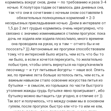
кормились вокруг снов, днем — по требованию и раза 3-4
ночью. К полутора годам оставалось два дневных сна,
так что они в сочетании с ночным сном составляли 6
обязательных полноценных кормлений + 2-3
несерьезных прикладывания ночью. Днем в интервале от
1,5 до 2 лет грудью кормились очень нерегулярно, что
связано с значимо изменившимся стилем прогулок: пока
дочь не ходила или ходила плохо/мало, много времени
она проводила на руках, ну а там — отчего бы и не
пососать? ))) Автономные же прогулки способствовали
тому, что интересней было играть, чем есть что бы то
ни было, а если и хочется перекусить, то желательно
побыстрее, чтобы опять вернуться на горку/качели/в
песочницу — и тут питьевые йогурты — наше всё. Опять
же, по причине лета больше хотелось пить, чем есть, и
важным навыком стало освоение искусства питья из
бутылки — в смысле, из горлышка: по части быстрого
утоления жажды грудь бутылке явно проигрывает , ибо
бутылку можно вытащить где угодно, в отличие от )).
Так вот и получилось, что между снами мы в основном
гуляли, после прогулок быстро ели что-то или не ели,