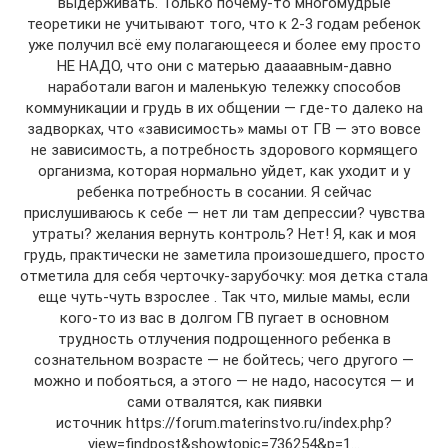
выдерживать. Только почему-то многомудрые
теоретики не учитывают того, что к 2-3 годам ребенок
уже получил всё ему полагающееся и более ему просто
НЕ НАДО, что они с матерью даааавным-давно
наработали вагон и маленькую тележку способов
коммуникации и грудь в их общении — где-то далеко на
задворках, что «зависимость» мамы от ГВ — это вовсе
не зависимость, а потребность здорового кормящего
организма, которая нормально уйдет, как уходит и у
ребенка потребность в сосании. Я сейчас
прислушиваюсь к себе — нет ли там депрессии? чувства
утраты? желания вернуть контроль? Нет! Я, как и моя
грудь, практически не заметила произошедшего, просто
отметила для себя черточку-зарубочку: моя детка стала
еще чуть-чуть взрослее . Так что, милые мамы, если
кого-то из вас в долгом ГВ пугает в основном
трудность отлучения подрощенного ребенка в
сознательном возрасте — не бойтесь; чего другого —
можно и побояться, а этого — не надо, насосутся — и
сами отвалятся, как пиявки
источник https://forum.materinstvo.ru/index.php?
view=findpost&showtopic=736254&p=1…