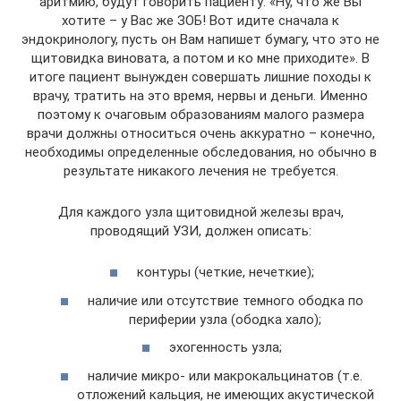
аритмию, будут говорить пациенту: «Ну, что же Вы
хотите – у Вас же ЗОБ! Вот идите сначала к
эндокринологу, пусть он Вам напишет бумагу, что это не
щитовидка виновата, а потом и ко мне приходите». В
итоге пациент вынужден совершать лишние походы к
врачу, тратить на это время, нервы и деньги. Именно
поэтому к очаговым образованиям малого размера
врачи должны относиться очень аккуратно – конечно,
необходимы определенные обследования, но обычно в
результате никакого лечения не требуется.
Для каждого узла щитовидной железы врач,
проводящий УЗИ, должен описать:
контуры (четкие, нечеткие);
наличие или отсутствие темного ободка по
периферии узла (ободка хало);
эхогенность узла;
наличие микро- или макрокальцинатов (т.е.
отложений кальция, не имеющих акустической