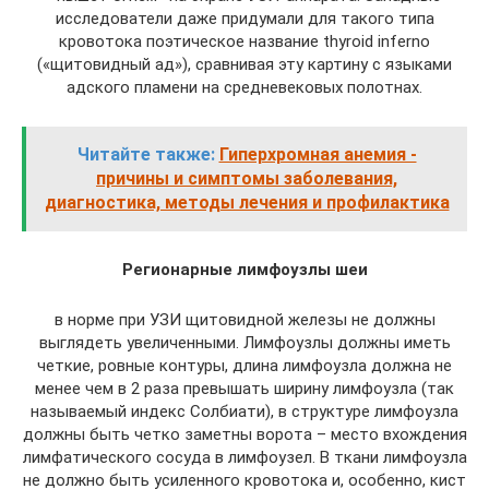
исследователи даже придумали для такого типа
кровотока поэтическое название thyroid inferno
(«щитовидный ад»), сравнивая эту картину с языками
адского пламени на средневековых полотнах.
Читайте также:
Гиперхромная анемия -
причины и симптомы заболевания,
диагностика, методы лечения и профилактика
Регионарные лимфоузлы шеи
в норме при УЗИ щитовидной железы не должны
выглядеть увеличенными. Лимфоузлы должны иметь
четкие, ровные контуры, длина лимфоузла должна не
менее чем в 2 раза превышать ширину лимфоузла (так
называемый индекс Солбиати), в структуре лимфоузла
должны быть четко заметны ворота – место вхождения
лимфатического сосуда в лимфоузел. В ткани лимфоузла
не должно быть усиленного кровотока и, особенно, кист