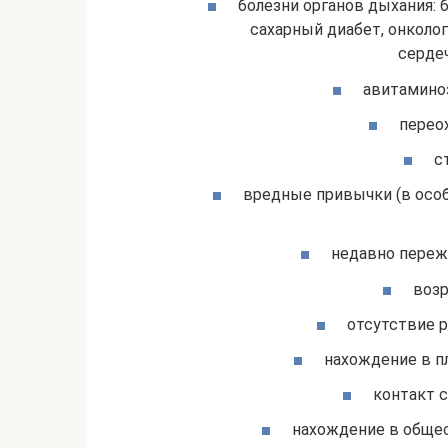
болезни органов дыхания: б
сахарный диабет, онколог
серде
авитаминоз
перео
с
вредные привычки (в особ
недавно переж
возр
отсутствие р
нахождение в п
контакт 
нахождение в общес