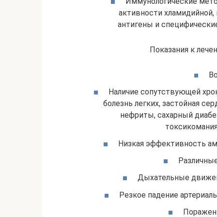
Иммунологические мето
активности хламидийной,
антигены и специфические
Показания к лече
Во
Наличие сопутствующей хрон
болезнь легких, застойная се
нефриты, сахарный диабет
токсикомания
Низкая эффективность амб
Различные
Дыхательные движени
Резкое падение артериаль
Поражени