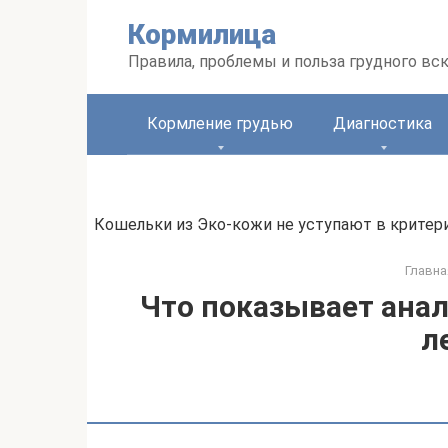
Перейти
Кормилица
к
контенту
Правила, проблемы и польза грудного вс
Кормление грудью
Диагностика
Кошельки из Эко-кожи не уступают в критер
Главна
Что показывает анал
л