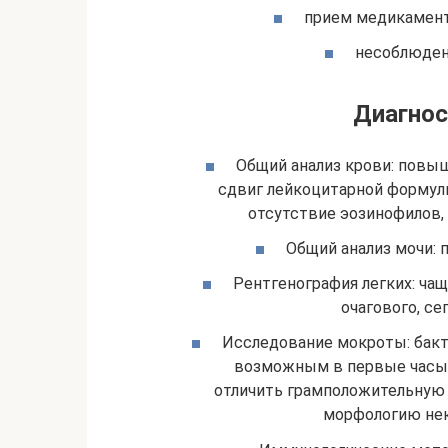
прием медикамент
несоблюдени
Диагнос
Общий анализ крови: повы
сдвиг лейкоцитарной формулы
отсутствие эозинофилов,
Общий анализ мочи: п
Рентгенография легких: ча
очагового, се
Исследование мокроты: бакт
возможным в первые часы 
отличить грамположительную 
морфологию нек