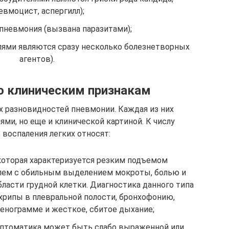
евмоцист, аспергилл);
пневмония (вызвана паразитами);
лями являются сразу несколько болезнетворных
агентов).
о клиническим признакам
 разновидностей пневмонии. Каждая из них
ями, но еще и клинической картиной. К числу
воспаления легких относят:
оторая характеризуется резким подъемом
лем с обильным выделением мокроты, болью и
ласти грудной клетки. Диагностика данного типа
хрипы в плевральной полости, бронхофонию,
генограмме и жесткое, сбитое дыхание;
птоматика может быть слабо выраженной или