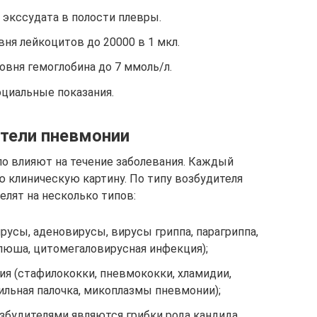
 экссудата в полости плевры.
ня лейкоцитов до 20000 в 1 мкл.
овня гемоглобина до 7 ммоль/л.
циальные показания.
тели пневмонии
о влияют на течение заболевания. Каждый
 клиническую картину. По типу возбудителя
лят на несколько типов:
русы, аденовирусы, вирусы гриппа, парагриппа,
клюша, цитомегаловирусная инфекция);
ия (стафилококки, пневмококки, хламидии,
ильная палочка, микоплазмы пневмонии);
збудителями являются грибки рода кандида,