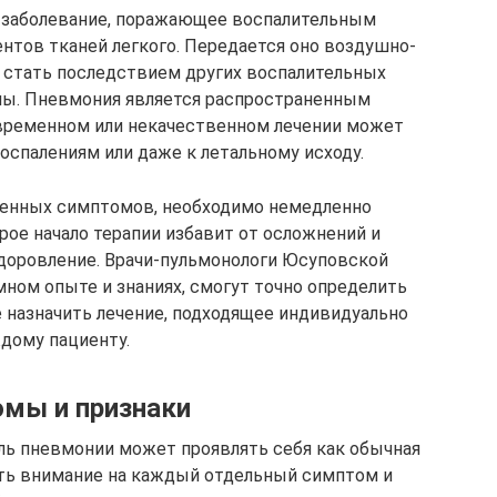
 заболевание, поражающее воспалительным
нтов тканей легкого. Передается оно воздушно-
 стать последствием других воспалительных
мы. Пневмония является распространенным
евременном или некачественном лечении может
оспалениям или даже к летальному исходу.
ленных симптомов, необходимо немедленно
трое начало терапии избавит от осложнений и
доровление. Врачи-пульмонологи Юсуповской
мном опыте и знаниях, смогут точно определить
 назначить лечение, подходящее индивидуально
дому пациенту.
мы и признаки
ль пневмонии может проявлять себя как обычная
ить внимание на каждый отдельный симптом и