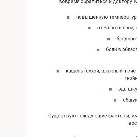
вовремя обратиться к доктору.
повышенную температуру, 
отечность носа,
бледнос
боли в област
кашель (сухой, влажный, при
гнойн
одышку,
общую
Существуют следующие факторы, им
вос