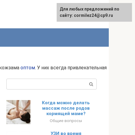
Для любых предложений по
сайту: cormilez24@cp9.ru
 кожзама
оптом
. У них всегда привлекательная
Поиск:
Когда можно делать
массаж после родов
кормящей маме?
Общие вопросы
УЗИ во время