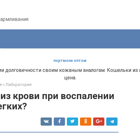
кармливания
портмоне оптом
ии долговечности своим кожаным аналогам. Кошельки из
цена.
я
»
Лаборатория
из крови при воспалении
егких?