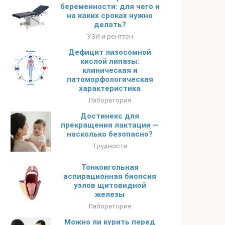
беременности: для чего и
на каких сроках нужно
делать?
УЗИ и рентген
Дефицит лизосомной
кислой липазы:
клиническая и
патоморфологическая
характеристика
Лаборатория
Достинекс для
прекращения лактации —
насколько безопасно?
Трудности
Тонкоигольная
аспирационная биопсия
узлов щитовидной
железы
Лаборатория
Можно ли курить перед