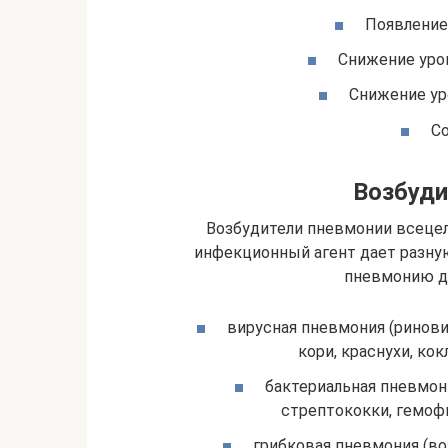
Появление
Снижение уров
Снижение ур
Со
Возбуди
Возбудители пневмонии всецел
инфекционный агент дает разную
пневмонию де
вирусная пневмония (ринови
кори, краснухи, ко
бактериальная пневмон
стрептококки, гемоф
грибковая пневмония (во