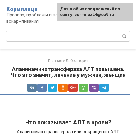
Перейти
Кормилица
Для любых предложений по
к
Правила, проблемы и польза грудного
сайту: cormilez24@cp9.ru
контенту
вскармливания
Поиск:
Главная
»
Лаборатория
Аланинаминотрансфераза АЛТ повышена.
Что это значит, лечение у мужчин, женщин
Что показывает АЛТ в крови?
Аланинаминотрансфераза или сокращенно АЛТ