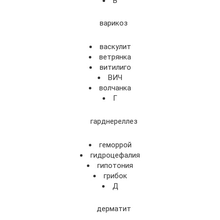
В
варикоз
васкулит
ветрянка
витилиго
ВИЧ
волчанка
Г
гарднереллез
геморрой
гидроцефалия
гипотония
грибок
Д
дерматит