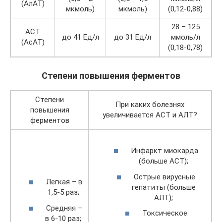
(АлАТ)
мкмоль)
мкмоль)
(0,12-0,88)
28 – 125
АСТ
до 41 Ед/л
до 31 Ед/л
ммоль/л
(АсАТ)
(0,18-0,78)
Степени повышения ферментов
Степени
При каких болезнях
повышения
увеличивается АСТ и АЛТ?
ферментов
Инфаркт миокарда
(больше АСТ);
Острые вирусные
Легкая – в
гепатиты (больше
1,5-5 раз;
АЛТ);
Средняя –
Токсическое
в 6-10 раз;