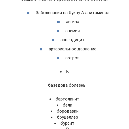
Заболевания на букву А авитаминоз
ангина
анемия
аппендицит
артериальное давление
артроз
Б
базедова болезнь
бартолинит
бели
бородавки
бруцеллёз
бурсит