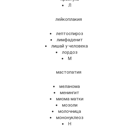
Л
лейкоплакия
лептоспироз
лимфаденит
лишай у человека
лордоз
М
мастопатия
меланома
менингит
миома матки
мозоли
молочница
мононуклеоз
Н