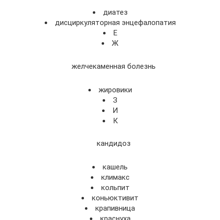
диатез
дисциркуляторная энцефалопатия
Е
Ж
желчекаменная болезнь
жировики
З
И
К
кандидоз
кашель
климакс
кольпит
коньюктивит
крапивница
краснуха