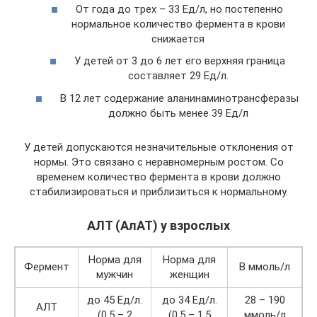
От года до трех – 33 Ед/л, но постепенно
нормальное количество фермента в крови
снижается
У детей от 3 до 6 лет его верхняя граница
составляет 29 Ед/л.
В 12 лет содержание аланинаминотрансферазы
должно быть менее 39 Ед/л
У детей допускаются незначительные отклонения от
нормы. Это связано с неравномерным ростом. Со
временем количество фермента в крови должно
стабилизироваться и приблизиться к нормальному.
АЛТ (АлАТ) у взрослых
Норма для
Норма для
Фермент
В ммоль/л
мужчин
женщин
до 45 Ед/л.
до 34 Ед/л.
28 – 190
АЛТ
(0,5 – 2
(0,5 – 1,5
ммоль/л