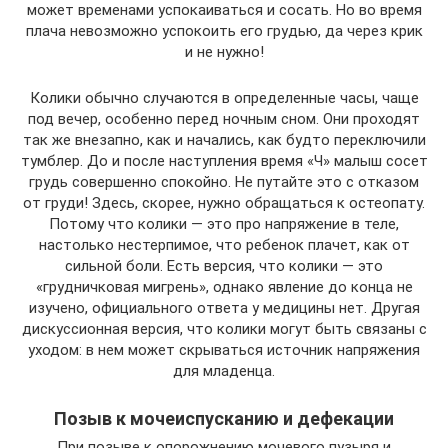
может временами успокаиваться и сосать. Но во время
плача невозможно успокоить его грудью, да через крик
и не нужно!
Колики обычно случаются в определенные часы, чаще
под вечер, особенно перед ночным сном. Они проходят
так же внезапно, как и начались, как будто переключили
тумблер. До и после наступления время «Ч» малыш сосет
грудь совершенно спокойно. Не путайте это с отказом
от груди! Здесь, скорее, нужно обращаться к остеопату.
Потому что колики — это про напряжение в теле,
настолько нестерпимое, что ребенок плачет, как от
сильной боли. Есть версия, что колики — это
«грудничковая мигрень», однако явление до конца не
изучено, официального ответа у медицины нет. Другая
дискуссионная версия, что колики могут быть связаны с
уходом: в нем может скрываться источник напряжения
для младенца.
Позыв к мочеиспусканию и дефекации
При позыве к опорожнению мочевого пузыря и