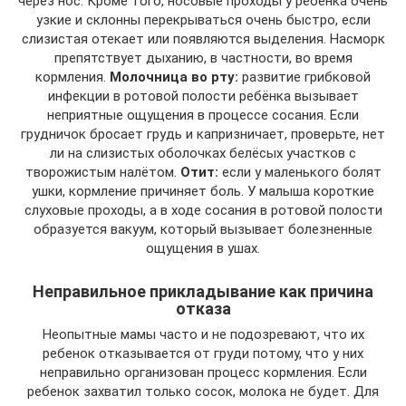
через нос. Кроме того, носовые проходы у ребёнка очень
узкие и склонны перекрываться очень быстро, если
слизистая отекает или появляются выделения. Насморк
препятствует дыханию, в частности, во время
кормления.
Молочница во рту:
развитие грибковой
инфекции в ротовой полости ребёнка вызывает
неприятные ощущения в процессе сосания. Если
грудничок бросает грудь и капризничает, проверьте, нет
ли на слизистых оболочках белёсых участков с
творожистым налётом.
Отит:
если у маленького болят
ушки, кормление причиняет боль. У малыша короткие
слуховые проходы, а в ходе сосания в ротовой полости
образуется вакуум, который вызывает болезненные
ощущения в ушах.
Неправильное прикладывание как причина
отказа
Неопытные мамы часто и не подозревают, что их
ребенок отказывается от груди потому, что у них
неправильно организован процесс кормления. Если
ребенок захватил только сосок, молока не будет. Для