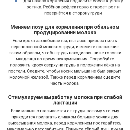
для начала кормления поднесите сосок к уголку
ротика. Ребёнок рефлекторно откроет рот и
повернётся в сторону груди
Меняем позу для кормления при обильном
продуцировании молока
Если кроха захлёбывается, пытаясь присосаться к
переполненной молоком груди, измените положение
таким образом, чтобы грудь находилась ниже головки
младенца во время вскармливания. Попробуйте
положить кроху сверху на грудь в положении лёжа на
постели. Следите, чтобы носик малыша не был закрыт
молочной железой. Также перед кормлением сцедите
часть молока.
Стимулируем выработку молока при слабой
лактации
Если малыш отказывается от груди, потому что ему
приходится прилагать слишком большие усилия для
высасывания молока, перед кормлением постарайтесь
максимально расслабиться. Примите тёплый душ, думая