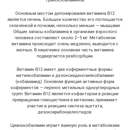
транскобаламинов.
Основным местом депонирования витамина В12
является печень. Большое количество его поглощается
селезёнкой и почками, несколько меньше — мышцами.
Общие запасы кобаламина в организме взрослого
человека составляют около 2–5 мг. Метаболизм
витамина происходит очень медленно, выводится с
желчью. В кишечнике основная часть витамина
подвергается реабсорбции.
Витамин В12 имеет две коферментные формы:
метилкобаламин и дезоксиаденозилкобаламин
(кобамамид). Основная функция активных форм
коферментов — перенос метильных одноуглеродных
групп. Витамин В12 является кофактором в реакции
превращения гомоцистеина в метионин, принимает
участие в реакциях синтеза ацетата,
дезоксирибонуклеотидов.
Цианокобаламин играет важную роль в метаболизме