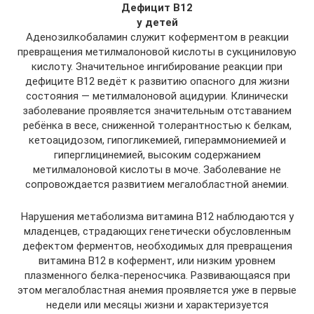
Дефицит В
12
у детей
Аденозилкобаламин служит коферментом в реакции
превращения метилмалоновой кислоты в сукциниловую
кислоту. Значительное ингибирование реакции при
дефиците В12 ведёт к развитию опасного для жизни
состояния — метилмалоновой ацидурии. Клинически
заболевание проявляется значительным отставанием
ребёнка в весе, сниженной толерантностью к белкам,
кетоацидозом, гипогликемией, гипераммониемией и
гиперглицинемией, высоким содержанием
метилмалоновой кислоты в моче. Заболевание не
сопровождается развитием мегалобластной анемии.
Нарушения метаболизма витамина В12 наблюдаются у
младенцев, страдающих генетически обусловленным
дефектом ферментов, необходимых для превращения
витамина В12 в кофермент, или низким уровнем
плазменного белка-переносчика. Развивающаяся при
этом мегалобластная анемия проявляется уже в первые
недели или месяцы жизни и характеризуется