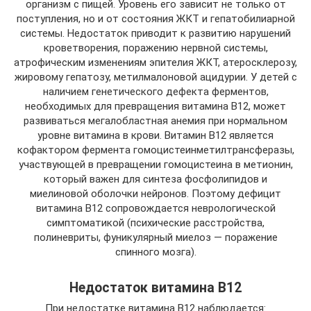
организм с пищей. Уровень его зависит не только от
поступления, но и от состояния ЖКТ и гепатобилиарной
системы. Недостаток приводит к развитию нарушений
кроветворения, поражению нервной системы,
атрофическим изменениям эпителия ЖКТ, атеросклерозу,
жировому гепатозу, метилмалоновой ацидурии. У детей с
наличием генетического дефекта ферментов,
необходимых для превращения витамина В12, может
развиваться мегалобластная анемия при нормальном
уровне витамина в крови. Витамин В12 является
кофактором фермента гомоцистеинметилтрансферазы,
участвующей в превращении гомоцистеина в метионин,
который важен для синтеза фосфолипидов и
миелиновой оболочки нейронов. Поэтому дефицит
витамина В12 сопровождается неврологической
симптоматикой (психические расстройства,
полиневриты, фуникулярный миелоз — поражение
спинного мозга).
Недостаток витамина В12
При недостатке витамина В12 наблюдается: