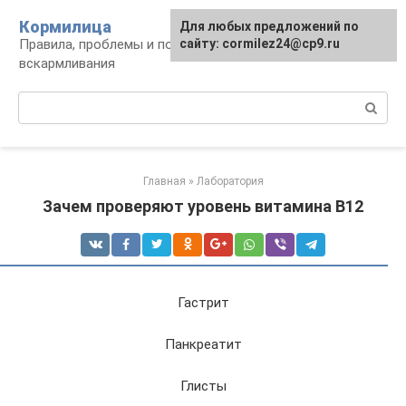
Перейти
Кормилица
Для любых предложений по
к
Правила, проблемы и польза грудного
сайту: cormilez24@cp9.ru
контенту
вскармливания
Поиск:
Главная
»
Лаборатория
Зачем проверяют уровень витамина B12
Гастрит
Панкреатит
Глисты