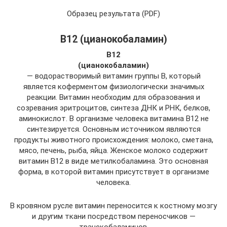
Образец результата (PDF)
В12 (цианокобаламин)
В
12
(цианокобаламин)
— водорастворимый витамин группы В, который
является коферментом физиологически значимых
реакции. Витамин необходим для образования и
созревания эритроцитов, синтеза ДНК и РНК, белков,
аминокислот. В организме человека витамина В12 не
синтезируется. Основным источником являются
продукты животного происхождения: молоко, сметана,
мясо, печень, рыба, яйца. Женское молоко содержит
витамин В12 в виде метилкобаламина. Это основная
форма, в которой витамин присутствует в организме
человека.
В кровяном русле витамин переносится к костному мозгу
и другим ткани посредством переносчиков —