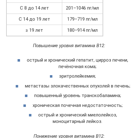
С 8 до 14 лет
201–1046 пг/мл
С 14 до 19 лет
179–719 пг/мл
≥ 19 лет
180–914 пг/мл
Повышение уровня витамина В
12:
острый и хронический гепатит, цирроз печени,
печёночная кома;
эритролейкемия;
метастазы злокачественных опухолей в печень;
повышенный уровень транскобаламина;
хроническая почечная недостаточность;
острый и хронический миелолейкоз,
моноцитарный лейкоз.
Понижение уровня витамина В
12: