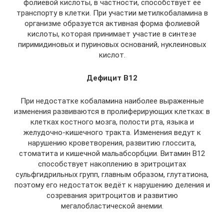
фолиевой кислоты, в частности, способствует её
транспорту в клетки. При участии метилкобаламина в
организме образуется активная форма фолиевой
кислоты, которая принимает участие в синтезе
пиримидиновых и пуриновых оснований, нуклеиновых
кислот.
Дефицит В
12
При недостатке кобаламина наиболее выраженные
изменения развиваются в пролиферирующих клетках: в
клетках костного мозга, полости рта, языка и
желудочно-кишечного тракта. Изменения ведут к
нарушению кроветворения, развитию глоссита,
стоматита и кишечной мальабсорбции. Витамин В12
способствует накоплению в эритроцитах
сульфгидрильных групп, главным образом, глутатиона,
поэтому его недостаток ведёт к нарушению деления и
созревания эритроцитов и развитию
мегалобластической анемии.