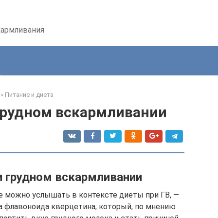
кармливания
»
Питание и диета
грудном вскармливании
и грудном вскармливании
е можно услышать в контексте диеты при ГВ, —
а флавоноида кверцетина, который, по мнению