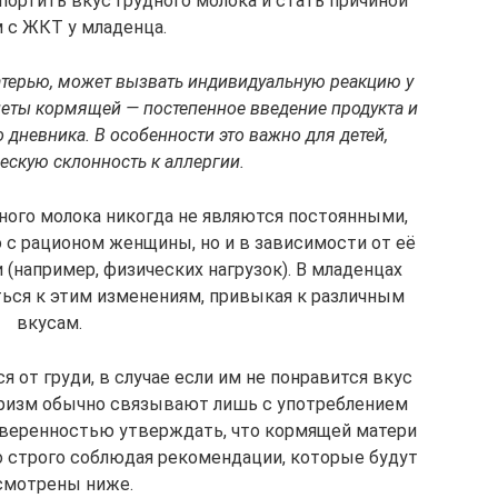
ортить вкус грудного молока и стать причиной
 с ЖКТ у младенца.
терью, может вызвать индивидуальную реакцию у
иеты кормящей — постепенное введение продукта и
дневника. В особенности это важно для детей,
скую склонность к аллергии.
дного молока никогда не являются постоянными,
 с рационом женщины, но и в зависимости от её
 (например, физических нагрузок). В младенцах
ься к этим изменениям, привыкая к различным
вкусам.
 от груди, в случае если им не понравится вкус
еоризм обычно связывают лишь с употреблением
уверенностью утверждать, что кормящей матери
о строго соблюдая рекомендации, которые будут
смотрены ниже.