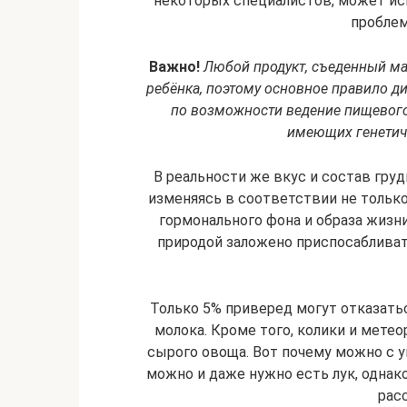
некоторых специалистов, может исп
проблем
Важно!
Любой продукт, съеденный ма
ребёнка, поэтому основное правило д
по возможности ведение пищевого 
имеющих генетиче
В реальности же вкус и состав гру
изменяясь в соответствии не только
гормонального фона и образа жизни
природой заложено приспосабливат
Только 5% приверед могут отказаться
молока. Кроме того, колики и мет
сырого овоща. Вот почему можно с 
можно и даже нужно есть лук, однак
рас