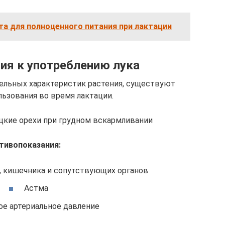
та для полноценного питания при лактации
ия к употреблению лука
ельных характеристик растения, существуют
льзования во время лактации.
цкие орехи при грудном вскармливании
тивопоказания:
, кишечника и сопутствующих органов
Астма
е артериальное давление