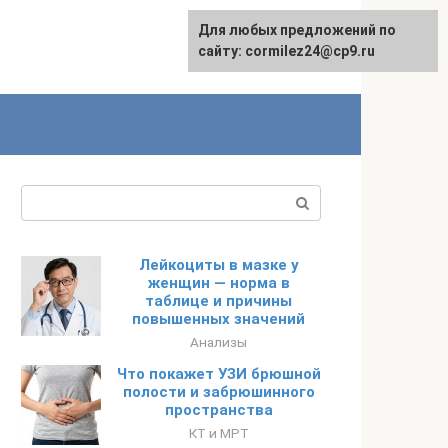
Для любых предложений по
сайту: cormilez24@cp9.ru
Поиск:
Лейкоциты в мазке у
женщин — норма в
таблице и причины
повышенных значений
Анализы
Что покажет УЗИ брюшной
полости и забрюшинного
пространства
КТ и МРТ