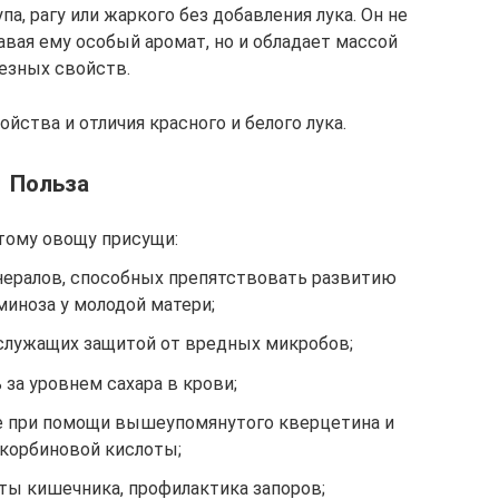
а, рагу или жаркого без добавления лука. Он не
авая ему особый аромат, но и обладает массой
езных свойств.
ойства и отличия красного и белого лука.
Польза
тому овощу присущи:
нералов, способных препятствовать развитию
миноза у молодой матери;
служащих защитой от вредных микробов;
 за уровнем сахара в крови;
е при помощи вышеупомянутого кверцетина и
корбиновой кислоты;
ты кишечника, профилактика запоров;