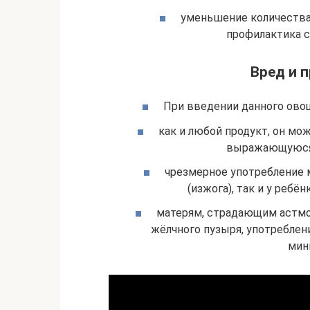
уменьшение количества 
профилактика с
Вред и 
При введении данного овощ
как и любой продукт, он мо
выражающуюся 
чрезмерное употребление 
(изжога), так и у ребё
матерям, страдающим астмой
жёлчного пузыря, употреблен
мин