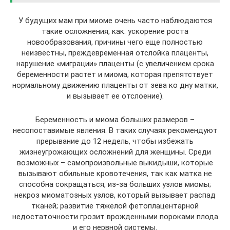
У будущих мам при миоме очень часто наблюдаются
такие осложнения, как: ускорение роста
новообразования, причины чего еще полностью
неизвестны, преждевременная отслойка плаценты,
нарушение «миграции» плаценты (с увеличением срока
беременности растет и миома, которая препятствует
нормальному движению плаценты от зева ко дну матки,
и вызывает ее отслоение).
Беременность и миома больших размеров –
несопоставимые явления. В таких случаях рекомендуют
прерывание до 12 недель, чтобы избежать
жизнеугрожающих осложнений для женщины. Среди
возможных – самопроизвольные выкидыши, которые
вызывают обильные кровотечения, так как матка не
способна сокращаться, из-за больших узлов миомы;
некроз миоматозных узлов, который вызывает распад
тканей; развитие тяжелой фетоплацентарной
недостаточности грозит врожденными пороками плода
и его нервной системы.