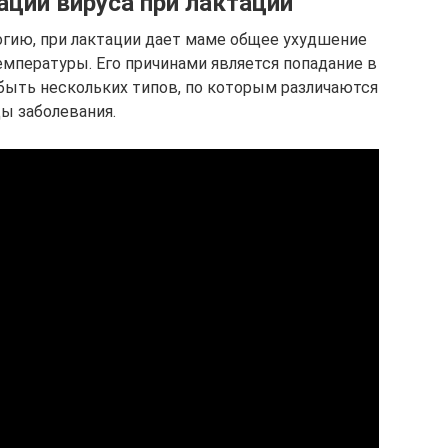
ции вируса при лактации
огию, при лактации дает маме общее ухудшение
мпературы. Его причинами является попадание в
 быть нескольких типов, по которым различаются
ы заболевания.