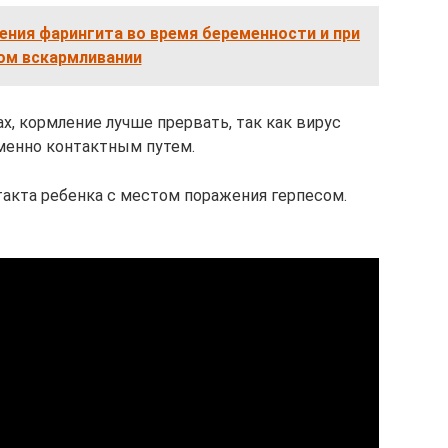
ения фарингита во время беременности и при
ом вскармливании
х, кормление лучше прервать, так как вирус
менно контактным путем.
такта ребенка с местом поражения герпесом.