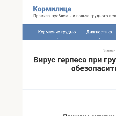
Перейти
Кормилица
к
контенту
Правила, проблемы и польза грудного вс
Кормление грудью
Диагностика
Главная
Вирус герпеса при гр
обезопасить