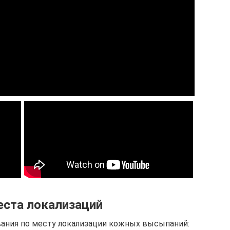
еста локализаций
вания по месту локализации кожных высыпаний: