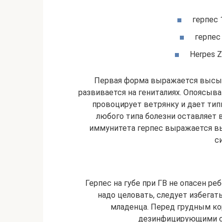
герпес 
герпес
Herpes 
Первая форма выражается высыпан
развивается на гениталиях. Опоясы
провоцирует ветрянку и дает тип
любого типа болезни оставляет 
иммунитета герпес выражается в
с
Герпес на губе при ГВ не опасен ре
надо целовать, следует избегат
младенца. Перед грудным к
дезинфицирующими ср