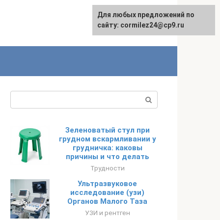
Для любых предложений по
сайту: cormilez24@cp9.ru
Поиск:
Зеленоватый стул при
грудном вскармливании у
грудничка: каковы
причины и что делать
Трудности
Ультразвуковое
исследование (узи)
Органов Малого Таза
УЗИ и рентген