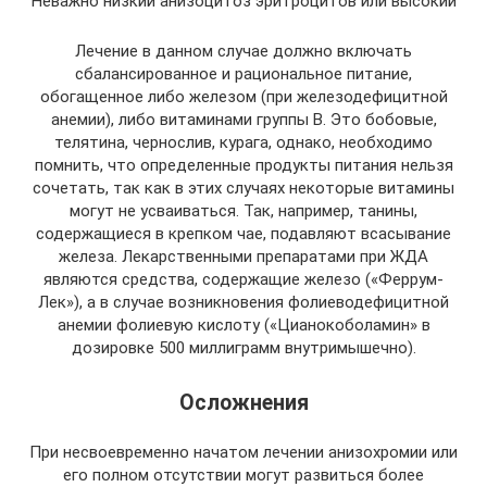
Неважно низкий анизоцитоз эритроцитов или высокий
Лечение в данном случае должно включать
сбалансированное и рациональное питание,
обогащенное либо железом (при железодефицитной
анемии), либо витаминами группы В. Это бобовые,
телятина, чернослив, курага, однако, необходимо
помнить, что определенные продукты питания нельзя
сочетать, так как в этих случаях некоторые витамины
могут не усваиваться. Так, например, танины,
содержащиеся в крепком чае, подавляют всасывание
железа. Лекарственными препаратами при ЖДА
являются средства, содержащие железо («Феррум-
Лек»), а в случае возникновения фолиеводефицитной
анемии фолиевую кислоту («Цианокоболамин» в
дозировке 500 миллиграмм внутримышечно).
Осложнения
При несвоевременно начатом лечении анизохромии или
его полном отсутствии могут развиться более