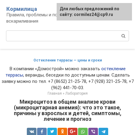
Перейти
Кормилица
Для любых предложений по
к
Правила, проблемы и польза грудного
сайту: cormilez24@cp9.ru
контенту
вскармливания
Поиск:
Остекление террасы — цены и сроки
В компании «Домострой» можно заказать
остекление
террасы
, веранды, беседки по доступным ценам. Сделать
заявку можно по тел. +7 (8652) 21-25-78, +7 (928) 321-25-78, +7
(962) 441-70-03.
Главная
»
Лаборатория
Микроцитоз в общем анализе крови
(микроцитарная анемия): что это такое,
причины у взрослых и детей, симптомы,
лечение и прогноз