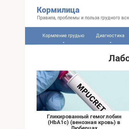
Перейти
Кормилица
к
контенту
Правила, проблемы и польза грудного вс
Кормление грудью
Диагностика
Лаб
Гликированный гемоглобин
(HbA1c) (венозная кровь) в
Люберцах