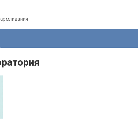
кармливания
оратория