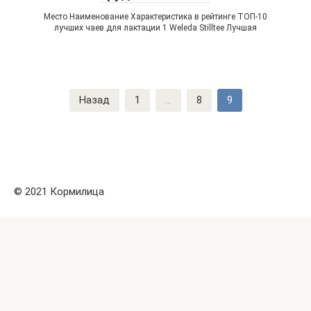
Место Наименование Характеристика в рейтинге ТОП-10
лучших чаев для лактации 1 Weleda Stilltee Лучшая
Навигация
Назад
1
...
8
9
по
записям
© 2021 Кормилица