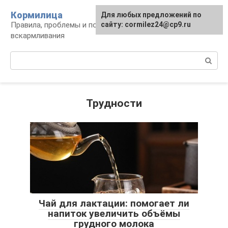
Перейти
Кормилица
Для любых предложений по
к
Правила, проблемы и польза грудного
сайту: cormilez24@cp9.ru
контенту
вскармливания
Поиск:
Трудности
Чай для лактации: помогает ли
напиток увеличить объёмы
грудного молока